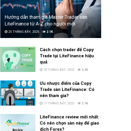
Hướng dẫn tham gia Master Trader sàn
LiteFinance từ A-Z cho người mới
25 THÁNG BẢY, 2025
2.1K
Cách chọn trader để Copy
Trade tại LiteFinance hiệu
quả
18 THÁNG BẢY, 2025
2.2K
Ưu nhược điểm của Copy
Trade sàn LiteFinance: Có
nên tham gia?
11 THÁNG BẢY, 2025
2.1K
LiteFinance review mới nhất:
Có nên chọn sàn này để giao
dịch Forex?