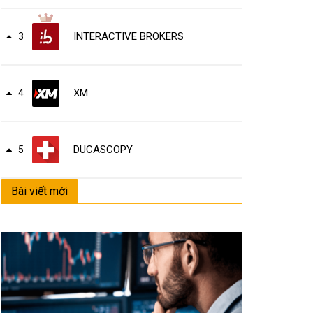
INTERACTIVE BROKERS
3
XM
4
DUCASCOPY
5
Bài viết mới