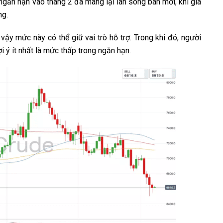
 ngắn hạn vào tháng 2 đã mang lại làn sóng bán mới, khi giá
ng.
 vậy mức này có thể giữ vai trò hỗ trợ. Trong khi đó, người
i ý ít nhất là mức thấp trong ngắn hạn.