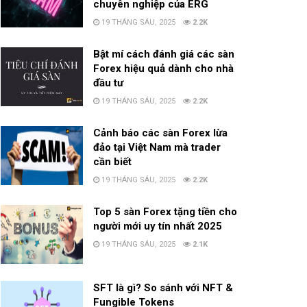
chuyên nghiệp của ERG
19 THÁNG SÁU, 2025
2.2K
Bật mí cách đánh giá các sàn
Forex hiệu quả dành cho nhà
đầu tư
19 THÁNG SÁU, 2025
2.2K
Cảnh báo các sàn Forex lừa
đảo tại Việt Nam mà trader
cần biết
19 THÁNG SÁU, 2025
2.2K
Top 5 sàn Forex tặng tiền cho
người mới uy tín nhất 2025
19 THÁNG SÁU, 2025
2.1K
SFT là gì? So sánh với NFT &
Fungible Tokens