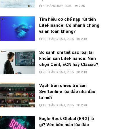
4 THÁNG BẢY, 2025
2.2K
Tìm hiểu cơ chế nạp rút tiền
LiteFinance: Có nhanh chóng
và an toàn không?
30 THÁNG SÁU, 2025
2.1K
So sánh chi tiết các loại tài
khoản sàn LiteFinance: Nên
chọn Cent, ECN hay Classic?
20 THÁNG SÁU, 2025
2.1K
Vạch trần chiêu trò sàn
Swiftonline lừa đảo nhà đầu
tư mới
19 THÁNG SÁU, 2025
2.2K
Eagle Rock Global (ERG) là
gì? Vén bức màn lừa đảo