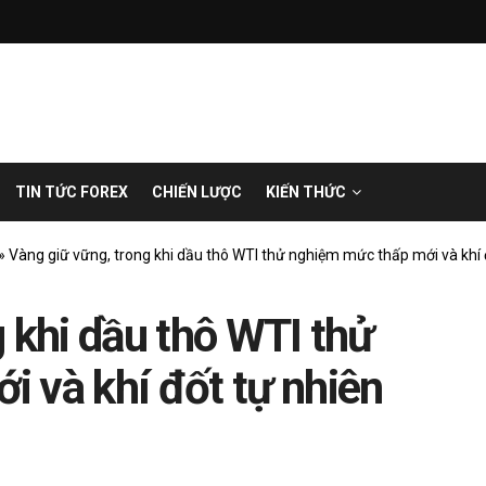
TIN TỨC FOREX
CHIẾN LƯỢC
KIẾN THỨC
»
Vàng giữ vững, trong khi dầu thô WTI thử nghiệm mức thấp mới và khí đố
 khi dầu thô WTI thử
 và khí đốt tự nhiên