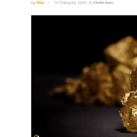
by
Như
10 Tháng Ba, 2025
in
Chiến lược