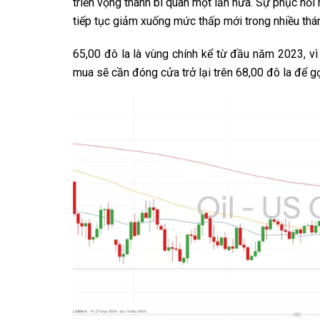
triển vọng thành bi quan một lần nữa. Sự phục hồi
tiếp tục giảm xuống mức thấp mới trong nhiều thá
​65,00 đô la là vùng chính kể từ đầu năm 2023, vì
mua sẽ cần đóng cửa trở lại trên 68,00 đô la để gợ