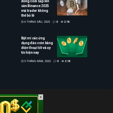
đồng coin sắp lên
sàn Binance 2025
mà trader không
thể bỏ lỡ
6 THÁNG SÁU, 2025
0
2.1K
Bật mí các ứng
dụng đào coin bằng
điện thoại tốt và uy
tín hiện nay
5 THÁNG NĂM, 2025
0
2.1K
x
ài