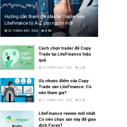
Hướng dẫn tham gia Master Trader sàn
LiteFinance từ A-Z cho người mới
25 THÁNG BẢY, 2025
2.1K
Cách chọn trader để Copy
Trade tại LiteFinance hiệu
quả
18 THÁNG BẢY, 2025
2.2K
Ưu nhược điểm của Copy
Trade sàn LiteFinance: Có
nên tham gia?
11 THÁNG BẢY, 2025
2.1K
LiteFinance review mới nhất:
Có nên chọn sàn này để giao
dịch Forex?