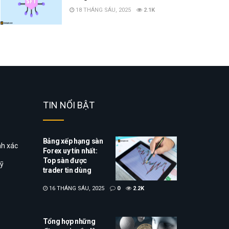
18 THÁNG SÁU, 2025
2.1K
TIN NỔI BẬT
Bảng xếp hạng sàn
nh xác
Forex uy tín nhất:
Top sàn được
uỹ
trader tin dùng
16 THÁNG SÁU, 2025
0
2.2K
Tổng hợp những