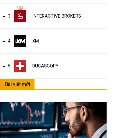
INTERACTIVE BROKERS
3
XM
4
DUCASCOPY
5
Bài viết mới