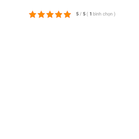
5
/
5
(
1
bình chọn
)