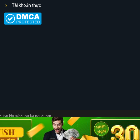
Tài khoản thực
uồn khi sử dụng lại nội dung!
Việt Nam chuyên đánh giá các sàn giao dịch tài chính bao gồm cả Forex. Lĩnh vực t
n từ tiền thưởng Forex cho đến các sàn lừa đảo mới nhất giúp các nhà đầu tư có cái
 giao dịch.. Nếu bạn cần hỗ trợ hãy liên hệ với chúng tôi tại