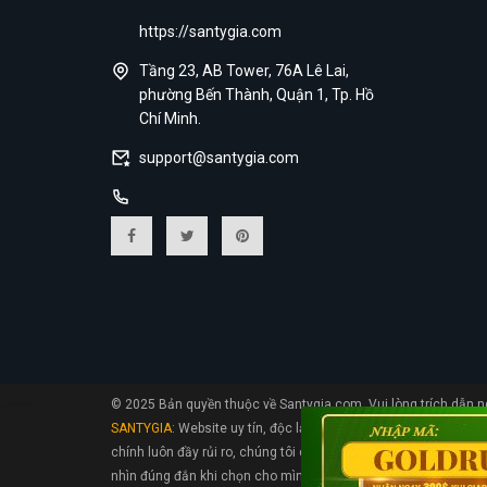
https://santygia.com
Tầng 23, AB Tower, 76A Lê Lai,
phường Bến Thành, Quận 1, Tp. Hồ
Chí Minh.
support@santygia.com
© 2025 Bản quyền thuộc về Santygia.com. Vui lòng trích dẫn ng
SANTYGIA
: Website uy tín, độc lập đáng tin cậy hàng đầu tại 
chính luôn đầy rủi ro, chúng tôi cập nhật liên tục các thông ti
nhìn đúng đắn khi chọn cho mình một sàn tài chính, sàn Forex để