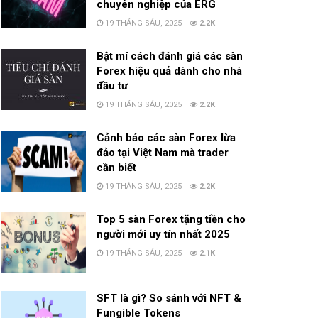
chuyên nghiệp của ERG
19 THÁNG SÁU, 2025
2.2K
Bật mí cách đánh giá các sàn
Forex hiệu quả dành cho nhà
đầu tư
19 THÁNG SÁU, 2025
2.2K
Cảnh báo các sàn Forex lừa
đảo tại Việt Nam mà trader
cần biết
19 THÁNG SÁU, 2025
2.2K
Top 5 sàn Forex tặng tiền cho
người mới uy tín nhất 2025
19 THÁNG SÁU, 2025
2.1K
SFT là gì? So sánh với NFT &
Fungible Tokens