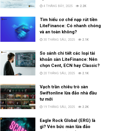
4 THÁNG BẢY, 2025
2.2K
Tìm hiểu cơ chế nạp rút tiền
LiteFinance: Có nhanh chóng
và an toàn không?
30 THÁNG SÁU, 2025
2.1K
So sánh chi tiết các loại tài
khoản sàn LiteFinance: Nên
chọn Cent, ECN hay Classic?
20 THÁNG SÁU, 2025
2.1K
Vạch trần chiêu trò sàn
Swiftonline lừa đảo nhà đầu
tư mới
19 THÁNG SÁU, 2025
2.2K
Eagle Rock Global (ERG) là
gì? Vén bức màn lừa đảo