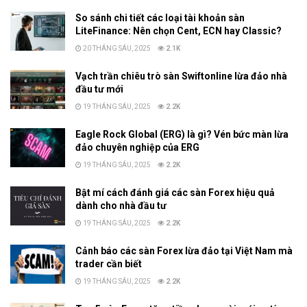
So sánh chi tiết các loại tài khoản sàn
LiteFinance: Nên chọn Cent, ECN hay Classic?
20 THÁNG SÁU, 2025
2.1K
Vạch trần chiêu trò sàn Swiftonline lừa đảo nhà
đầu tư mới
19 THÁNG SÁU, 2025
2.2K
Eagle Rock Global (ERG) là gì? Vén bức màn lừa
đảo chuyên nghiệp của ERG
19 THÁNG SÁU, 2025
2.2K
Bật mí cách đánh giá các sàn Forex hiệu quả
dành cho nhà đầu tư
19 THÁNG SÁU, 2025
2.2K
Cảnh báo các sàn Forex lừa đảo tại Việt Nam mà
trader cần biết
19 THÁNG SÁU, 2025
2.2K