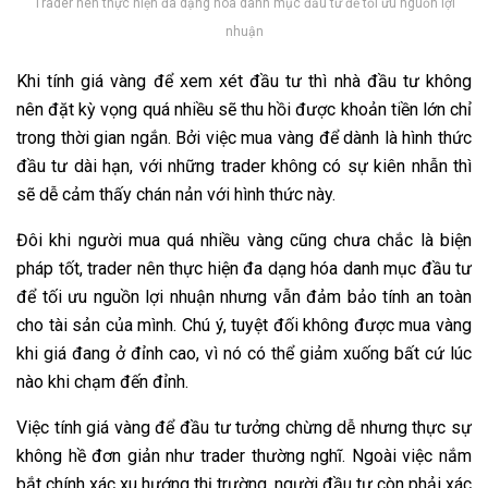
Trader nên thực hiện đa dạng hóa danh mục đầu tư để tối ưu nguồn lợi
nhuận
Khi tính giá vàng để xem xét đầu tư thì nhà đầu tư không
nên đặt kỳ vọng quá nhiều sẽ thu hồi được khoản tiền lớn chỉ
trong thời gian ngắn. Bởi việc mua vàng để dành là hình thức
đầu tư dài hạn, với những trader không có sự kiên nhẫn thì
sẽ dễ cảm thấy chán nản với hình thức này.
Đôi khi người mua quá nhiều vàng cũng chưa chắc là biện
pháp tốt, trader nên thực hiện đa dạng hóa danh mục đầu tư
để tối ưu nguồn lợi nhuận nhưng vẫn đảm bảo tính an toàn
cho tài sản của mình. Chú ý, tuyệt đối không được mua vàng
khi giá đang ở đỉnh cao, vì nó có thể giảm xuống bất cứ lúc
nào khi chạm đến đỉnh.
Việc tính giá vàng để đầu tư tưởng chừng dễ nhưng thực sự
không hề đơn giản như trader thường nghĩ. Ngoài việc nắm
bắt chính xác xu hướng thị trường, người đầu tư còn phải xác