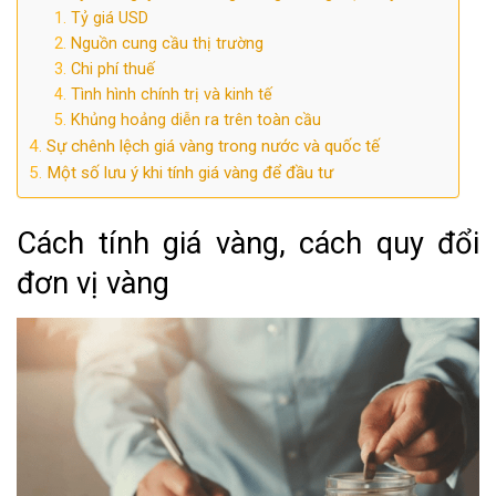
Tỷ giá USD
Nguồn cung cầu thị trường
Chi phí thuế
Tình hình chính trị và kinh tế
Khủng hoảng diễn ra trên toàn cầu
Sự chênh lệch giá vàng trong nước và quốc tế
Một số lưu ý khi tính giá vàng để đầu tư
Cách tính giá vàng, cách quy đổi
đơn vị vàng