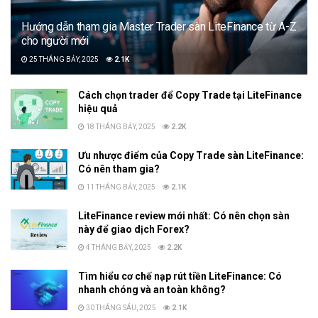
Hướng dẫn tham gia Master Trader sàn LiteFinance từ A-Z
cho người mới
25 THÁNG BẢY, 2025
2.1K
Cách chọn trader để Copy Trade tại LiteFinance
hiệu quả
18 THÁNG BẢY, 2025
2.2K
Ưu nhược điểm của Copy Trade sàn LiteFinance:
Có nên tham gia?
11 THÁNG BẢY, 2025
2.1K
LiteFinance review mới nhất: Có nên chọn sàn
này để giao dịch Forex?
4 THÁNG BẢY, 2025
2.2K
Tìm hiểu cơ chế nạp rút tiền LiteFinance: Có
nhanh chóng và an toàn không?
30 THÁNG SÁU, 2025
2.1K