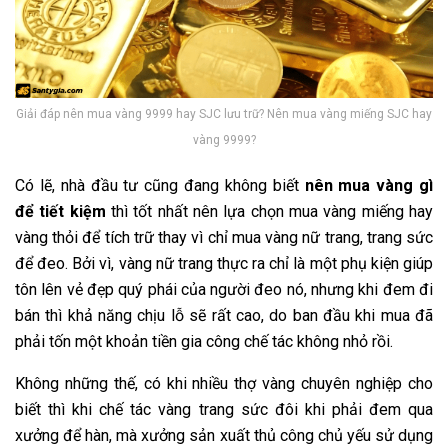
Giải đáp nên mua vàng 9999 hay SJC lưu trữ? Nên mua vàng miếng SJC hay
vàng 9999?
Có lẽ, nhà đầu tư cũng đang không biết
nên mua vàng gì
để tiết kiệm
thì tốt nhất nên lựa chọn mua vàng miếng hay
vàng thỏi để tích trữ thay vì chỉ mua vàng nữ trang, trang sức
để đeo. Bởi vì, vàng nữ trang thực ra chỉ là một phụ kiện giúp
tôn lên vẻ đẹp quý phái của người đeo nó, nhưng khi đem đi
bán thì khả năng chịu lỗ sẽ rất cao, do ban đầu khi mua đã
phải tốn một khoản tiền gia công chế tác không nhỏ rồi.
Không những thế, có khi nhiều thợ vàng chuyên nghiệp cho
biết thì khi chế tác vàng trang sức đôi khi phải đem qua
xưởng để hàn, mà xưởng sản xuất thủ công chủ yếu sử dụng