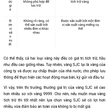
ức
không phù hợp để
tích trữ vàng.
gi
lưu trữ.
á
Đ
Không rõ ràng, có
Được sản xuất bởi một đơn
ơn
thể sản xuất bởi
vị sản xuất vàng miếng cụ
vị
nhiều đơn vị khác
thể
sả
nhau
n
xu
ất
Có thể thấy, cả hai loại vàng này đều có giá trị tích trữ, hầu
như đều cao giống nhau. Tuy nhiên, vàng SJC lại là vàng của
công ty và được sự chấp thuận của nhà nước, cho phép lưu
thông để thực hiện các hoạt động mua bán, ký gửi và đầu tư.
Vì vậy, trên thị trường, thường giá trị của vàng SJC sẽ cao
hơn nhiều so với vàng 9999. Cho nên, nếu muốn mua vàng
tích trữ thì tốt nhất nên lựa chọn vàng SJC sẽ có lợi hơn
nhiều, vừa đảm bảo an toàn vừa không lo bị mất giá.