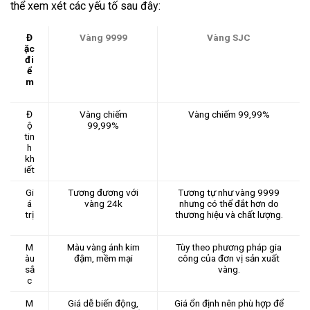
thể xem xét các yếu tố sau đây:
Đ
Vàng 9999
Vàng SJC
ặc
đi
ể
m
Đ
Vàng chiếm
Vàng chiếm 99,99%
ộ
99,99%
tin
h
kh
iết
Gi
Tương đương với
Tương tự như vàng 9999
á
vàng 24k
nhưng có thể đắt hơn do
trị
thương hiệu và chất lượng.
M
Màu vàng ánh kim
Tùy theo phương pháp gia
àu
đậm, mềm mại
công của đơn vị sản xuất
sắ
vàng.
c
M
Giá dễ biến động,
Giá ổn định nên phù hợp để