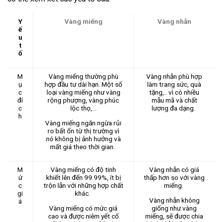
Y
Vàng miếng
Vàng nhẫn
ế
u
t
ố
M
Vàng miếng thường phù
Vàng nhẫn phù hợp
ụ
hợp đầu tư dài hạn. Một số
làm trang sức, quà
c
loại vàng miếng như vàng
tặng,.. vì có nhiều
đí
rộng phượng, vàng phúc
mẫu mã và chất
c
lộc thọ,…
lượng đa dạng.
h
Vàng miếng ngăn ngừa rủi
ro bất ổn từ thị trường vì
nó không bị ảnh hưởng và
mất giá theo thời gian.
M
Vàng miếng có độ tinh
Vàng nhẫn có giá
ứ
khiết lên đến 99.99%, ít bị
thấp hơn so với vàng
c
trộn lẫn với những hợp chất
miếng.
gi
khác.
Vàng nhẫn không
á
Vàng miếng có mức giá
giống như vàng
cao và được niêm yết cố
miếng, sẽ được chia