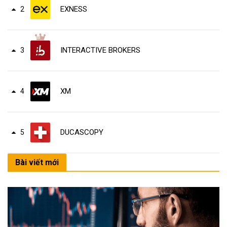
EXNESS
2
INTERACTIVE BROKERS
3
XM
4
DUCASCOPY
5
Bài viết mới