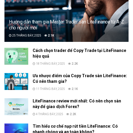
Hướng dẫn tham gia Master Trader sàn LiteFinance từ A-Z
cho người mới
25 THÁNG BẢY, 2025
2.1K
Cách chọn trader để Copy Trade tại LiteFinance
hiệu quả
18 THÁNG BẢY, 2025
2.2K
Ưu nhược điểm của Copy Trade sàn LiteFinance:
Có nên tham gia?
11 THÁNG BẢY, 2025
2.1K
LiteFinance review mới nhất: Có nên chọn sàn
này để giao dịch Forex?
4 THÁNG BẢY, 2025
2.2K
Tìm hiểu cơ chế nạp rút tiền LiteFinance: Có
nhanh chóng và an toàn không?