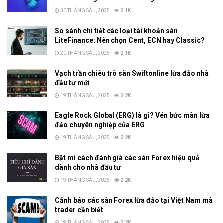
30 THÁNG SÁU, 2025
2.1K
So sánh chi tiết các loại tài khoản sàn
LiteFinance: Nên chọn Cent, ECN hay Classic?
20 THÁNG SÁU, 2025
2.1K
Vạch trần chiêu trò sàn Swiftonline lừa đảo nhà
đầu tư mới
19 THÁNG SÁU, 2025
2.2K
Eagle Rock Global (ERG) là gì? Vén bức màn lừa
đảo chuyên nghiệp của ERG
19 THÁNG SÁU, 2025
2.2K
Bật mí cách đánh giá các sàn Forex hiệu quả
dành cho nhà đầu tư
19 THÁNG SÁU, 2025
2.2K
Cảnh báo các sàn Forex lừa đảo tại Việt Nam mà
trader cần biết
19 THÁNG SÁU, 2025
2.2K