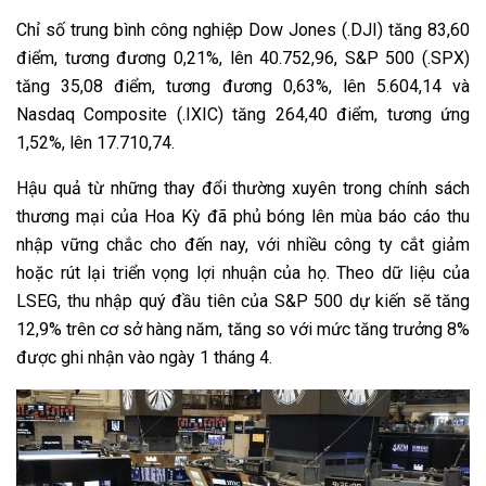
Chỉ số trung bình công nghiệp Dow Jones (.DJI) tăng 83,60
điểm, tương đương 0,21%, lên 40.752,96, S&P 500 (.SPX)
tăng 35,08 điểm, tương đương 0,63%, lên 5.604,14 và
Nasdaq Composite (.IXIC) tăng 264,40 điểm, tương ứng
1,52%, lên 17.710,74.
Hậu quả từ những thay đổi thường xuyên trong chính sách
thương mại của Hoa Kỳ đã phủ bóng lên mùa báo cáo thu
nhập vững chắc cho đến nay, với nhiều công ty cắt giảm
hoặc rút lại triển vọng lợi nhuận của họ. Theo dữ liệu của
LSEG, thu nhập quý đầu tiên của S&P 500 dự kiến ​​sẽ tăng
12,9% trên cơ sở hàng năm, tăng so với mức tăng trưởng 8%
được ghi nhận vào ngày 1 tháng 4.