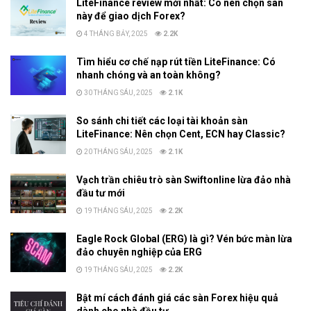
LiteFinance review mới nhất: Có nên chọn sàn
này để giao dịch Forex?
4 THÁNG BẢY, 2025
2.2K
Tìm hiểu cơ chế nạp rút tiền LiteFinance: Có
nhanh chóng và an toàn không?
30 THÁNG SÁU, 2025
2.1K
So sánh chi tiết các loại tài khoản sàn
LiteFinance: Nên chọn Cent, ECN hay Classic?
20 THÁNG SÁU, 2025
2.1K
Vạch trần chiêu trò sàn Swiftonline lừa đảo nhà
đầu tư mới
19 THÁNG SÁU, 2025
2.2K
Eagle Rock Global (ERG) là gì? Vén bức màn lừa
đảo chuyên nghiệp của ERG
19 THÁNG SÁU, 2025
2.2K
Bật mí cách đánh giá các sàn Forex hiệu quả