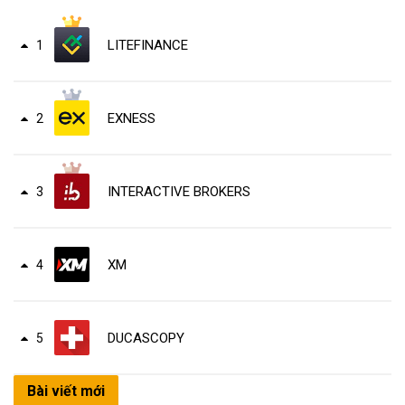
LITEFINANCE
1
EXNESS
2
INTERACTIVE BROKERS
3
XM
4
DUCASCOPY
5
Bài viết mới