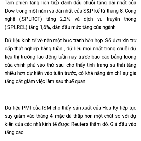
Tám phiên tăng liên tiếp đánh dấu chuỗi tăng dài nhất của
Dow trong một năm và dài nhất của S&P kể từ tháng 8. Công
nghệ (.SPLRCT) tăng 2,2% và dịch vụ truyền thông
(.SPLRCL) tăng 1,6%, dẫn đầu mức tăng của ngành.
Dữ liệu kinh tế vẽ nên một bức tranh hỗn hợp. Số đơn xin trợ
cấp thất nghiệp hàng tuần , dữ liệu mới nhất trong chuỗi dữ
liệu thị trường lao động tuần này trước báo cáo bảng lương
của chính phủ vào thứ sáu, cho thấy tình trạng sa thải tăng
nhiều hơn dự kiến ​​vào tuần trước, có khả năng ám chỉ sự gia
tăng cắt giảm việc làm sau thuế quan.
Dữ liệu PMI của ISM cho thấy sản xuất của Hoa Kỳ tiếp tục
suy giảm vào tháng 4, mặc dù thấp hơn một chút so với dự
kiến ​​của các nhà kinh tế được Reuters thăm dò. Giá đầu vào
tăng cao.