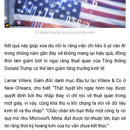
Cổ phiếu Hoa Kỳ tăng giá vào thứ năm
Kết quả này giúp xoa dịu nỗi lo rằng việc chi tiêu ồ ạt vào AI
trong những năm gần đây sẽ không mang lại hiệu quả, đồng
thời làm giảm bớt lo ngại rằng thuế quan của Tổng thống
Donald Trump có thể làm giảm tăng trưởng kinh tế.
Lamar Villere, Giám đốc danh mục đầu tư tại Villere & Co ở
New Orleans, cho biết: “Thật tuyệt khi ngày hôm nay được
quyết định bởi thu nhập thay vì chỉ nói về thuế quan trong
một giây, vì vậy, cũng khá thú vị khi chúng ta nói về dữ liệu
kinh tế và thu nhập”. “Chắc chắn khi bạn thấy một công ty có
quy mô như Microsoft, Meta, đạt được lợi nhuận lớn, bạn sẽ
tin rằng thời kỳ hoàng kim của họ vẫn chưa kết thúc.”