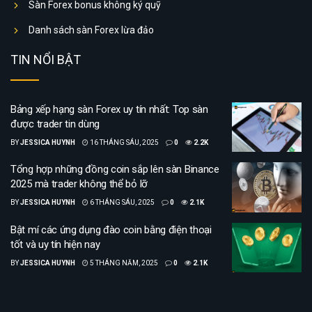
Sàn Forex bonus không ký quỹ
Danh sách sàn Forex lừa đảo
TIN NỔI BẬT
Bảng xếp hạng sàn Forex uy tín nhất: Top sàn
được trader tin dùng
BY
JESSICA HUYNH
16 THÁNG SÁU, 2025
0
2.2K
Tổng hợp những đồng coin sắp lên sàn Binance
2025 mà trader không thể bỏ lỡ
BY
JESSICA HUYNH
6 THÁNG SÁU, 2025
0
2.1K
Bật mí các ứng dụng đào coin bằng điện thoại
tốt và uy tín hiện nay
BY
JESSICA HUYNH
5 THÁNG NĂM, 2025
0
2.1K