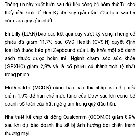
Thông tin này xuất hiện sau dữ liệu công bố hôm thứ Tư cho
thấy nền kinh tế Hoa Kỳ đã suy giảm lần đầu tiên sau ba
năm vào quý gần nhất.
Eli Lilly (LLY.N) báo cáo kết quả quý vượt kỳ vọng, nhưng cổ
phiếu đã giảm 11,7% sau CVS Health (CVS.N) quyết định
loại bỏ thuốc béo phì Zepbound của Lilly khỏi một số danh
sách thuốc được hoàn trả. Ngành chăm sóc sức khỏe
(.SPXHC) giảm 2,8% và là cổ phiếu có thành tích tệ nhất
trong phiên.
McDonald’s (MCD.N) cũng báo cáo thu nhập và cổ phiếu
giảm 1,9% để hạn chế mức tăng của Dow sau khi công bố
doanh số toàn cầu bất ngờ giảm trong quý đầu tiên.
Nhà thiết kế chip di động Qualcomm (QCOM.O) giảm 8,9%
sau khi dự báo doanh thu sẽ bị ảnh hưởng bởi chiến tranh
thương mại.