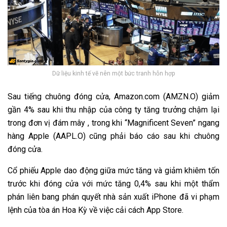
Dữ liệu kinh tế vẽ nên một bức tranh hỗn hợp
Sau tiếng chuông đóng cửa, Amazon.com (AMZN.O) giảm
gần 4% sau khi thu nhập của công ty tăng trưởng chậm lại
trong đơn vị đám mây , trong khi “Magnificent Seven” ngang
hàng Apple (AAPL.O) cũng phải báo cáo sau khi chuông
đóng cửa.
Cổ phiếu Apple dao động giữa mức tăng và giảm khiêm tốn
trước khi đóng cửa với mức tăng 0,4% sau khi một thẩm
phán liên bang phán quyết nhà sản xuất iPhone đã vi phạm
lệnh của tòa án Hoa Kỳ về việc cải cách App Store.