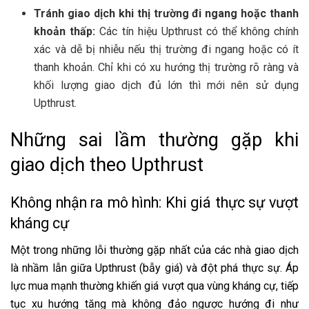
Tránh giao dịch khi thị trường đi ngang hoặc thanh
khoản thấp:
Các tín hiệu Upthrust có thể không chính
xác và dễ bị nhiễu nếu thị trường đi ngang hoặc có ít
thanh khoản. Chỉ khi có xu hướng thị trường rõ ràng và
khối lượng giao dịch đủ lớn thì mới nên sử dụng
Upthrust.
Những sai lầm thường gặp khi
giao dịch theo Upthrust
Không nhận ra mô hình: Khi giá thực sự vượt
kháng cự
Một trong những lỗi thường gặp nhất của các nhà giao dịch
là nhầm lẫn giữa Upthrust (bẫy giá) và đột phá thực sự. Áp
lực mua mạnh thường khiến giá vượt qua vùng kháng cự, tiếp
tục xu hướng tăng mà không đảo ngược hướng đi như