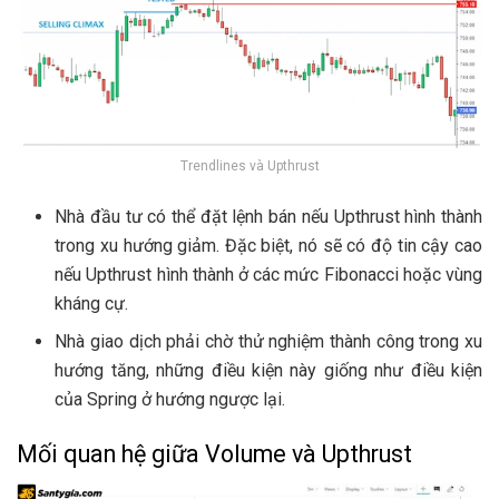
Trendlines và Upthrust
Nhà đầu tư có thể đặt lệnh bán nếu Upthrust hình thành
trong xu hướng giảm. Đặc biệt, nó sẽ có độ tin cậy cao
nếu Upthrust hình thành ở các mức Fibonacci hoặc vùng
kháng cự.
Nhà giao dịch phải chờ thử nghiệm thành công trong xu
hướng tăng, những điều kiện này giống như điều kiện
của Spring ở hướng ngược lại.
Mối quan hệ giữa Volume và Upthrust