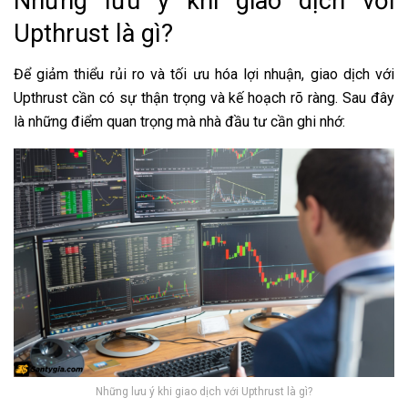
Những lưu ý khi giao dịch với
Upthrust là gì?
Để giảm thiểu rủi ro và tối ưu hóa lợi nhuận, giao dịch với
Upthrust cần có sự thận trọng và kế hoạch rõ ràng. Sau đây
là những điểm quan trọng mà nhà đầu tư cần ghi nhớ:
Những lưu ý khi giao dịch với Upthrust là gì?