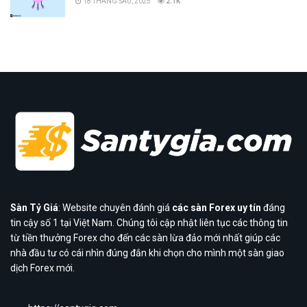
18 THÁNG SÁU, 2025
2.1K
Sàn Tỷ Giá
: Website chuyên đánh giá
các sàn Forex uy tín
đáng
tin cậy số 1 tại Việt Nam. Chúng tôi cập nhật liên tục các thông tin
từ tiền thưởng Forex cho đến các sàn lừa đảo mới nhất giúp các
nhà đầu tư có cái nhìn đúng đắn khi chọn cho mình một sàn giao
dịch Forex mới.