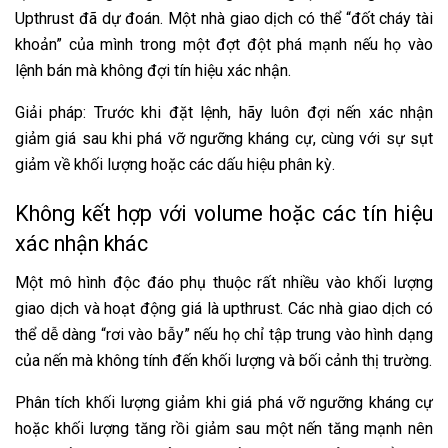
Upthrust đã dự đoán. Một nhà giao dịch có thể “đốt cháy tài
khoản” của mình trong một đợt đột phá mạnh nếu họ vào
lệnh bán mà không đợi tín hiệu xác nhận.
Giải pháp: Trước khi đặt lệnh, hãy luôn đợi nến xác nhận
giảm giá sau khi phá vỡ ngưỡng kháng cự, cùng với sự sụt
giảm về khối lượng hoặc các dấu hiệu phân kỳ.
Không kết hợp với volume hoặc các tín hiệu
xác nhận khác
Một mô hình độc đáo phụ thuộc rất nhiều vào khối lượng
giao dịch và hoạt động giá là upthrust. Các nhà giao dịch có
thể dễ dàng “rơi vào bẫy” nếu họ chỉ tập trung vào hình dạng
của nến mà không tính đến khối lượng và bối cảnh thị trường.
Phân tích khối lượng giảm khi giá phá vỡ ngưỡng kháng cự
hoặc khối lượng tăng rồi giảm sau một nến tăng mạnh nên