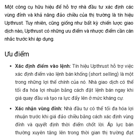
Một công cụ hữu hiệu để hỗ trợ nhà đầu tư xác định các
vùng đỉnh và khả năng đảo chiều của thị trường là tín hiệu
Upthrust. Tuy nhiên, cũng giống như bất kỳ chiến lược giao
dịch nào, Upthrust có những ưu điểm và nhược điểm cần cân
nhắc trước khi áp dụng.
Ưu điểm
Xác định điểm vào lệnh:
Tín hiệu Upthrust hỗ trợ việc
xác định điểm vào lệnh bán khống (short selling) là một
trong những lợi thế chính của nó. Nhà giao dịch có thể
tối đa hóa lợi nhuận bằng cách đặt lệnh bán ngay khi
giá quay đầu và tạo ra lực đẩy lên ở mức kháng cự.
Xác nhận vùng đỉnh:
Nhà đầu tư có thể tối đa hóa lợi
nhuận trước khi giá đảo chiều bằng cách xác định vùng
đỉnh và quyết định thời điểm chốt lời. Áp lực bán
thường xuyên tăng lên trong thời gian thị trường đạt