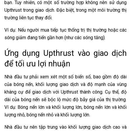
bạn. Tuy nhiên, có một số trường hợp không nên sử dụng
Upthrust trong giao dịch. Đặc biệt, trong một môi trường thị
trường liên tục thay đổi.
Ví dụ: Nếu người mua tiếp tục thống trị thị trường hoặc các
sóng giảm đang tiến gần hơn (như các sóng tăng).
Ứng dụng Upthrust vào giao dịch
để tối ưu lợi nhuận
Nhà đầu tư phải xem xét một số biến số, bao gồm độ dài
của bóng nến, khối lượng giao dịch và độ mạnh của vùng
kháng cự để giao dịch với Upthrust thành công. Cụ thể, độ
dài của bóng nến sẽ bộc lộ mức độ bẫy giá của thị trường.
Ví dụ: Bóng nến lớn và khối lượng lớn, bóng nến lớn và khối
lượng nhỏ, bóng nến nhỏ và khối lượng lớn.
Nhà đầu tư nên tập trung vào khối lượng giao dịch cao và