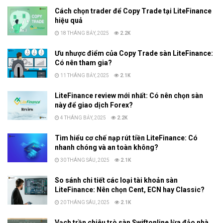
Cách chọn trader để Copy Trade tại LiteFinance
hiệu quả
18 THÁNG BẢY, 2025
2.2K
Ưu nhược điểm của Copy Trade sàn LiteFinance:
Có nên tham gia?
11 THÁNG BẢY, 2025
2.1K
LiteFinance review mới nhất: Có nên chọn sàn
này để giao dịch Forex?
4 THÁNG BẢY, 2025
2.2K
Tìm hiểu cơ chế nạp rút tiền LiteFinance: Có
nhanh chóng và an toàn không?
30 THÁNG SÁU, 2025
2.1K
So sánh chi tiết các loại tài khoản sàn
LiteFinance: Nên chọn Cent, ECN hay Classic?
20 THÁNG SÁU, 2025
2.1K
Vạch trần chiêu trò sàn Swiftonline lừa đảo nhà