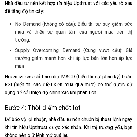
Nhà đầu tư nên kết hợp tín hiệu Upthrust với các yếu tố sau
để tăng độ tin cậy:
No Demand (Không có cầu): Biểu thị sự suy giảm sức
mua và thiếu sự quan tâm của người mua trên thị
trường.
Supply Overcoming Demand (Cung vượt cầu): Giá
thường giảm mạnh hơn khi áp lực bán lớn hơn áp lực
mua.
Ngoài ra, các chỉ báo như MACD (hiển thị sự phân kỳ) hoặc
RSI (hiển thị các điều kiện mua quá mức) có thể được sử
dụng để cải thiện độ chính xác khi phân tích.
Bước 4: Thời điểm chốt lời
Để bảo vệ lợi nhuận, nhà đầu tư nên chuẩn bị thoát lệnh ngay
khi tín hiệu Upthrust được xác nhận. Khi thị trường yếu, bạn
không nên giữ lệnh mở quá lâu.