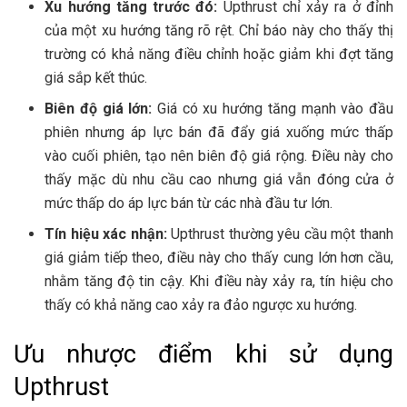
Xu hướng tăng trước đó:
Upthrust chỉ xảy ra ở đỉnh
của một xu hướng tăng rõ rệt. Chỉ báo này cho thấy thị
trường có khả năng điều chỉnh hoặc giảm khi đợt tăng
giá sắp kết thúc.
Biên độ giá lớn:
Giá có xu hướng tăng mạnh vào đầu
phiên nhưng áp lực bán đã đẩy giá xuống mức thấp
vào cuối phiên, tạo nên biên độ giá rộng. Điều này cho
thấy mặc dù nhu cầu cao nhưng giá vẫn đóng cửa ở
mức thấp do áp lực bán từ các nhà đầu tư lớn.
Tín hiệu xác nhận:
Upthrust thường yêu cầu một thanh
giá giảm tiếp theo, điều này cho thấy cung lớn hơn cầu,
nhằm tăng độ tin cậy. Khi điều này xảy ra, tín hiệu cho
thấy có khả năng cao xảy ra đảo ngược xu hướng.
Ưu nhược điểm khi sử dụng
Upthrust