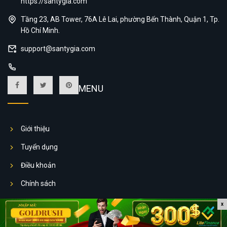
https://santygia.com
Tầng 23, AB Tower, 76A Lê Lai, phường Bến Thành, Quận 1, Tp.
Hồ Chí Minh.
support@santygia.com
MENU
Giới thiệu
Tuyển dụng
Điều khoản
Chính sách
Liên hệ
x
Tài khoản thực