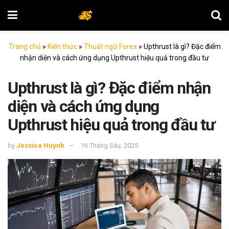
Trang chủ
»
Kiến thức
»
Thuật ngữ Forex
»
Upthrust là gì? Đặc điểm
nhận diện và cách ứng dụng Upthrust hiệu quả trong đầu tư
Upthrust là gì? Đặc điểm nhận
diện và cách ứng dụng
Upthrust hiệu quả trong đầu tư
by
Jessica Huynh
16 Tháng Sáu, 2025