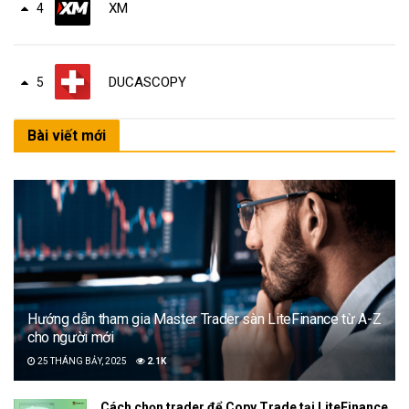
XM
4
DUCASCOPY
5
Bài viết mới
Hướng dẫn tham gia Master Trader sàn LiteFinance từ A-Z
cho người mới
25 THÁNG BẢY, 2025
2.1K
Cách chọn trader để Copy Trade tại LiteFinance