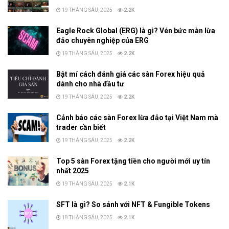
19 THÁNG SÁU, 2025
2.2K
Eagle Rock Global (ERG) là gì? Vén bức màn lừa
đảo chuyên nghiệp của ERG
19 THÁNG SÁU, 2025
2.2K
Bật mí cách đánh giá các sàn Forex hiệu quả
dành cho nhà đầu tư
19 THÁNG SÁU, 2025
2.2K
Cảnh báo các sàn Forex lừa đảo tại Việt Nam mà
trader cần biết
19 THÁNG SÁU, 2025
2.2K
Top 5 sàn Forex tặng tiền cho người mới uy tín
nhất 2025
19 THÁNG SÁU, 2025
2.1K
SFT là gì? So sánh với NFT & Fungible Tokens
18 THÁNG SÁU, 2025
2.1K