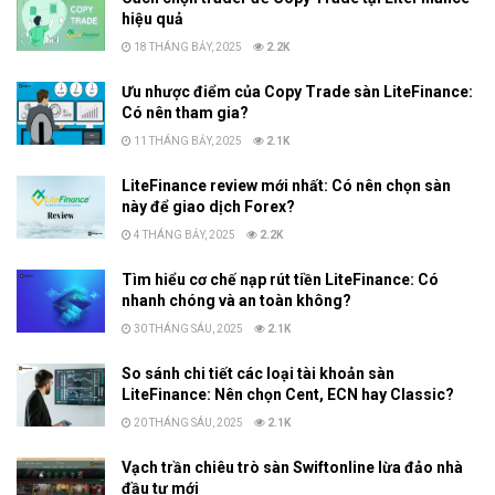
hiệu quả
18 THÁNG BẢY, 2025
2.2K
Ưu nhược điểm của Copy Trade sàn LiteFinance:
Có nên tham gia?
11 THÁNG BẢY, 2025
2.1K
LiteFinance review mới nhất: Có nên chọn sàn
này để giao dịch Forex?
4 THÁNG BẢY, 2025
2.2K
Tìm hiểu cơ chế nạp rút tiền LiteFinance: Có
nhanh chóng và an toàn không?
30 THÁNG SÁU, 2025
2.1K
So sánh chi tiết các loại tài khoản sàn
LiteFinance: Nên chọn Cent, ECN hay Classic?
20 THÁNG SÁU, 2025
2.1K
Vạch trần chiêu trò sàn Swiftonline lừa đảo nhà
đầu tư mới