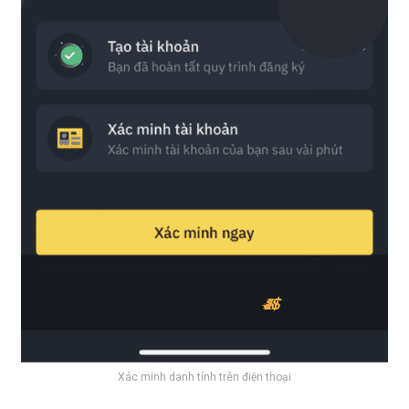
Xác minh danh tính trên điện thoại