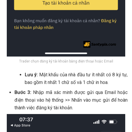
Trader chọn đăng ký tài khoản bằng điện thoại hoặc Email
Lưu ý:
Mật khẩu của nhà đầu tư ít nhất có 8 ký tự,
bao gồm ít nhất 1 chữ số và 1 chữ in hoa.
Bước 3:
Nhập mã xác minh được gửi qua Email hoặc
điện thoại vào hệ thống >> Nhấn vào mục gửi để hoàn
thành việc đăng ký tài khoản.