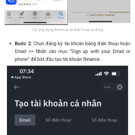
Tải ứng dụng Binance về điện thoại di động
Bước 2:
Chọn đăng ký tài khoản bằng điện thoại hoặc
Email >> Nhấn vào mục “Sign up with your Email or
phone” để bắt đầu tạo tài khoản Binance.