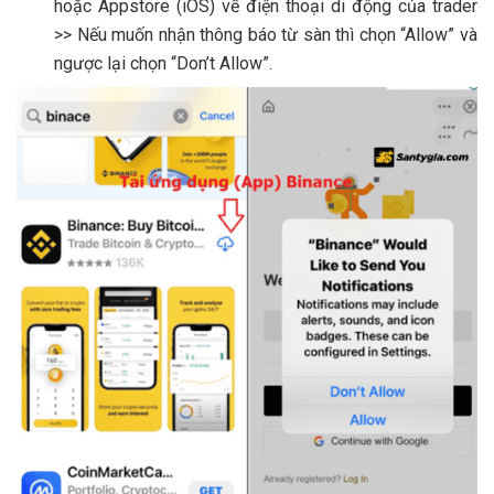
hoặc Appstore (iOS) về điện thoại di động của trader
>> Nếu muốn nhận thông báo từ sàn thì chọn “Allow” và
ngược lại chọn “Don’t Allow”.