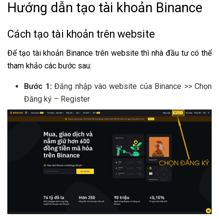
Hướng dẫn tạo tài khoản Binance
Cách tạo tài khoản trên website
Để tạo tài khoản Binance trên website thì nhà đầu tư có thể
tham khảo các bước sau:
Bước 1:
Đăng nhập vào website của Binance >> Chọn
Đăng ký – Register