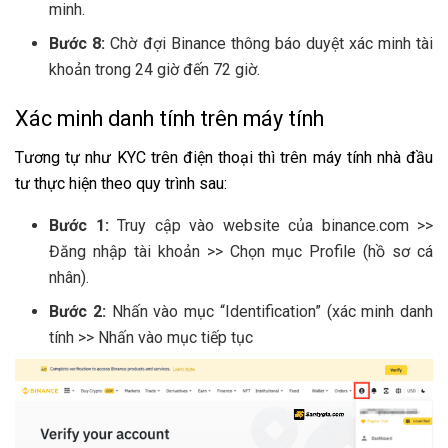
minh.
Bước 8:
Chờ đợi Binance thông báo duyệt xác minh tài
khoản trong 24 giờ đến 72 giờ.
Xác minh danh tính trên máy tính
Tương tự như KYC trên điện thoại thì trên máy tính nhà đầu
tư thực hiện theo quy trình sau:
Bước 1:
Truy cập vào website của binance.com >>
Đăng nhập tài khoản >> Chọn mục Profile (hồ sơ cá
nhân).
Bước 2:
Nhấn vào mục “Identification” (xác minh danh
tính >> Nhấn vào mục tiếp tục