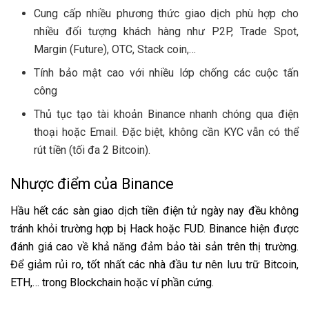
Cung cấp nhiều phương thức giao dịch phù hợp cho
nhiều đối tượng khách hàng như P2P, Trade Spot,
Margin (Future), OTC, Stack coin,…
Tính bảo mật cao với nhiều lớp chống các cuộc tấn
công
Thủ tục tạo tài khoản Binance nhanh chóng qua điện
thoại hoặc Email. Đặc biệt, không cần KYC vẫn có thể
rút tiền (tối đa 2 Bitcoin).
Nhược điểm của Binance
Hầu hết các sàn giao dịch tiền điện tử ngày nay đều không
tránh khỏi trường hợp bị Hack hoặc FUD. Binance hiện được
đánh giá cao về khả năng đảm bảo tài sản trên thị trường.
Để giảm rủi ro, tốt nhất các nhà đầu tư nên lưu trữ Bitcoin,
ETH,… trong Blockchain hoặc ví phần cứng.