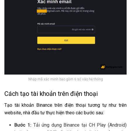
Nhập mã xác minh bao gồm 6 số vào hệ thống
Cách tạo tài khoản trên điện thoại
Tạo tài khoản Binance trên điện thoại tương tự như trên
website, nhà đầu tư thực hiện theo các bước sau:
Bước 1:
Tải ứng dụng Binance tại CH Play (Android)