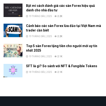
Bật mí cách đánh giá các sàn Forex hiệu quả
dành cho nhà đầu tư
19 THÁNG SÁU, 2025
2.2K
Cảnh báo các sàn Forex lừa đảo tại Việt Nam mà
trader cần biết
19 THÁNG SÁU, 2025
2.2K
Top 5 sàn Forex tặng tiền cho người mới uy tín
nhất 2025
19 THÁNG SÁU, 2025
2.1K
SFT là gì? So sánh với NFT & Fungible Tokens
18 THÁNG SÁU, 2025
2.1K