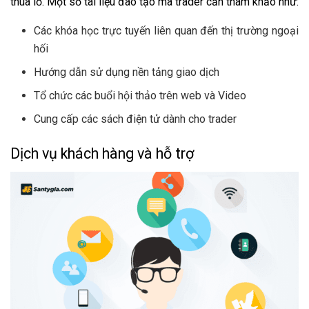
thua lỗ. Một số tài liệu đào tạo mà trader cần tham khảo như:
Các khóa học trực tuyến liên quan đến thị trường ngoại
hối
Hướng dẫn sử dụng nền tảng giao dịch
Tổ chức các buổi hội thảo trên web và Video
Cung cấp các sách điện tử dành cho trader
Dịch vụ khách hàng và hỗ trợ