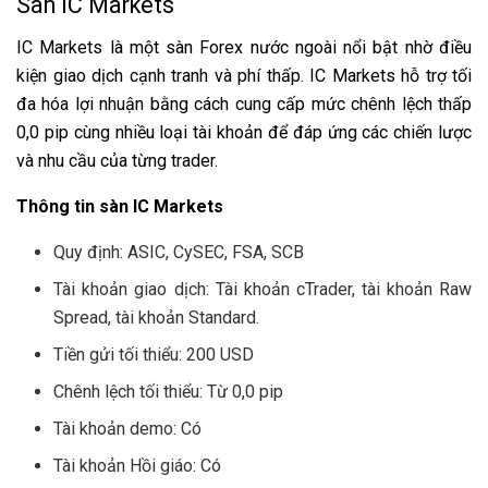
Sàn IC Markets
IC Markets là một sàn Forex nước ngoài nổi bật nhờ điều
kiện giao dịch cạnh tranh và phí thấp. IC Markets hỗ trợ tối
đa hóa lợi nhuận bằng cách cung cấp mức chênh lệch thấp
0,0 pip cùng nhiều loại tài khoản để đáp ứng các chiến lược
và nhu cầu của từng trader.
Thông tin sàn IC Markets
Quy định: ASIC, CySEC, FSA, SCB
Tài khoản giao dịch: Tài khoản cTrader, tài khoản Raw
Spread, tài khoản Standard.
Tiền gửi tối thiểu: 200 USD
Chênh lệch tối thiểu: Từ 0,0 pip
Tài khoản demo: Có
Tài khoản Hồi giáo: Có