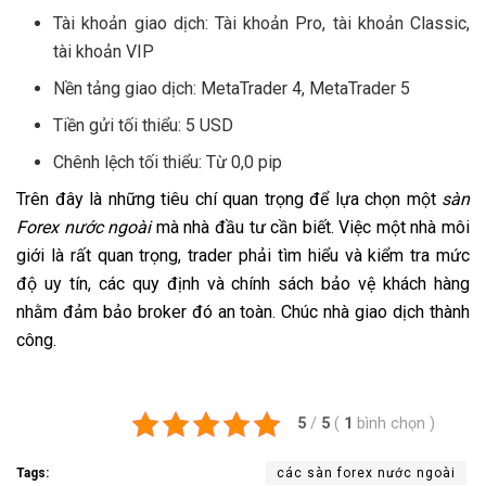
Tài khoản giao dịch: Tài khoản Pro, tài khoản Classic,
tài khoản VIP
Nền tảng giao dịch: MetaTrader 4, MetaTrader 5
Tiền gửi tối thiểu: 5 USD
Chênh lệch tối thiểu: Từ 0,0 pip
Trên đây là những tiêu chí quan trọng để lựa chọn một
sàn
Forex nước ngoài
mà nhà đầu tư cần biết. Việc một nhà môi
giới là rất quan trọng, trader phải tìm hiểu và kiểm tra mức
độ uy tín, các quy định và chính sách bảo vệ khách hàng
nhằm đảm bảo broker đó an toàn. Chúc nhà giao dịch thành
công.
5
/
5
(
1
bình chọn
)
Tags:
các sàn forex nước ngoài