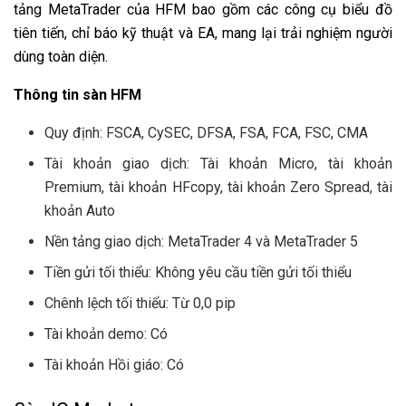
tảng MetaTrader của HFM bao gồm các công cụ biểu đồ
tiên tiến, chỉ báo kỹ thuật và EA, mang lại trải nghiệm người
dùng toàn diện.
Thông tin sàn HFM
Quy định: FSCA, CySEC, DFSA, FSA, FCA, FSC, CMA
Tài khoản giao dịch: Tài khoản Micro, tài khoản
Premium, tài khoản HFcopy, tài khoản Zero Spread, tài
khoản Auto
Nền tảng giao dịch: MetaTrader 4 và MetaTrader 5
Tiền gửi tối thiểu: Không yêu cầu tiền gửi tối thiểu
Chênh lệch tối thiểu: Từ 0,0 pip
Tài khoản demo: Có
Tài khoản Hồi giáo: Có