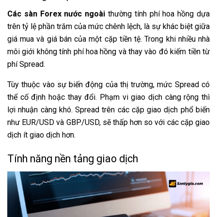
Các sàn Forex nước ngoài
thường tính phí hoa hồng dựa
trên tỷ lệ phần trăm của mức chênh lệch, là sự khác biệt giữa
giá mua và giá bán của một cặp tiền tệ. Trong khi nhiều nhà
môi giới không tính phí hoa hồng và thay vào đó kiếm tiền từ
phí Spread.
Tùy thuộc vào sự biến động của thị trường, mức Spread có
thể cố định hoặc thay đổi. Phạm vi giao dịch càng rộng thì
lợi nhuận càng khó. Spread trên các cặp giao dịch phổ biến
như EUR/USD và GBP/USD, sẽ thấp hơn so với các cặp giao
dịch ít giao dịch hơn.
Tính năng nền tảng giao dịch