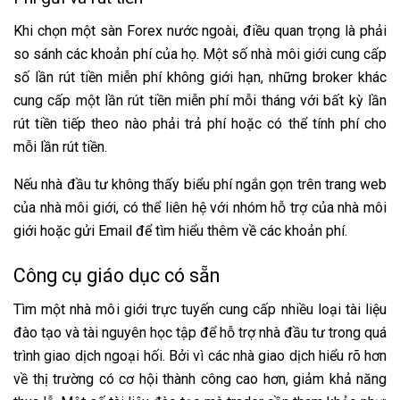
Khi chọn một sàn Forex nước ngoài, điều quan trọng là phải
so sánh các khoản phí của họ. Một số nhà môi giới cung cấp
số lần rút tiền miễn phí không giới hạn, những broker khác
cung cấp một lần rút tiền miễn phí mỗi tháng với bất kỳ lần
rút tiền tiếp theo nào phải trả phí hoặc có thể tính phí cho
mỗi lần rút tiền.
Nếu nhà đầu tư không thấy biểu phí ngắn gọn trên trang web
của nhà môi giới, có thể liên hệ với nhóm hỗ trợ của nhà môi
giới hoặc gửi Email để tìm hiểu thêm về các khoản phí.
Công cụ giáo dục có sẵn
Tìm một nhà môi giới trực tuyến cung cấp nhiều loại tài liệu
đào tạo và tài nguyên học tập để hỗ trợ nhà đầu tư trong quá
trình giao dịch ngoại hối. Bởi vì các nhà giao dịch hiểu rõ hơn
về thị trường có cơ hội thành công cao hơn, giảm khả năng