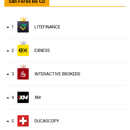
Sàn Forex Đề Cử
LITEFINANCE
1
EXNESS
2
INTERACTIVE BROKERS
3
XM
4
DUCASCOPY
5