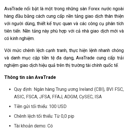
AvaTrade nổi bật là một trong những sàn Forex nước ngoài
hàng đầu bằng cách cung cấp nền tảng giao dịch thân thiện
với người dùng, thiết kế trực quan và các công cụ phân tích
tiên tiến. Nền tảng này phù hợp với cả nhà giao dịch mới và
có kinh nghiệm.
Với mức chênh lệch cạnh tranh, thực hiện lệnh nhanh chóng
và danh mục cặp tiền tệ đa dạng, AvaTrade cung cấp trải
nghiệm giao dịch hiệu quả trên thị trường tài chính quốc tế.
Thông tin sàn AvaTrade
Quy định: Ngân hàng Trung ương Ireland (CBI), BVI FSC,
ASIC, FSCA, JFSA, FFAJ, ADGM, CySEC, ISA
Tiền gửi tối thiểu: 100 USD
Chênh lệch tối thiểu: Từ 0,0 pip
Tài khoản demo: Có