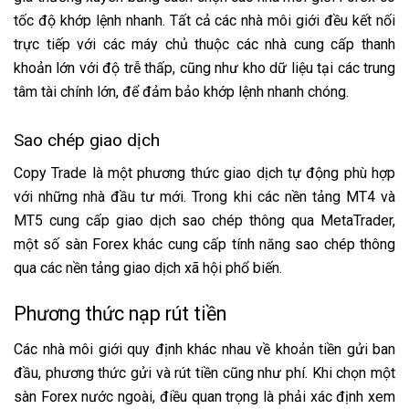
tốc độ khớp lệnh nhanh. Tất cả các nhà môi giới đều kết nối
trực tiếp với các máy chủ thuộc các nhà cung cấp thanh
khoản lớn với độ trễ thấp, cũng như kho dữ liệu tại các trung
tâm tài chính lớn, để đảm bảo khớp lệnh nhanh chóng.
Sao chép giao dịch
Copy Trade là một phương thức giao dịch tự động phù hợp
với những nhà đầu tư mới. Trong khi các nền tảng MT4 và
MT5 cung cấp giao dịch sao chép thông qua MetaTrader,
một số sàn Forex khác cung cấp tính năng sao chép thông
qua các nền tảng giao dịch xã hội phổ biến.
Phương thức nạp rút tiền
Các nhà môi giới quy định khác nhau về khoản tiền gửi ban
đầu, phương thức gửi và rút tiền cũng như phí. Khi chọn một
sàn Forex nước ngoài, điều quan trọng là phải xác định xem