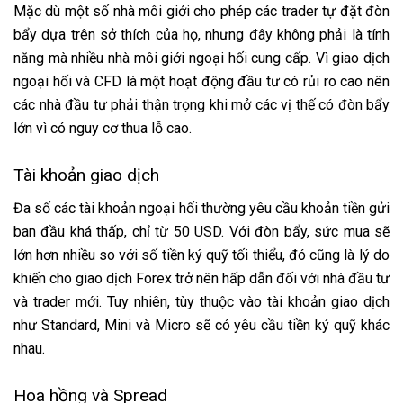
Mặc dù một số nhà môi giới cho phép các trader tự đặt đòn
bẩy dựa trên sở thích của họ, nhưng đây không phải là tính
năng mà nhiều nhà môi giới ngoại hối cung cấp. Vì giao dịch
ngoại hối và CFD là một hoạt động đầu tư có rủi ro cao nên
các nhà đầu tư phải thận trọng khi mở các vị thế có đòn bẩy
lớn vì có nguy cơ thua lỗ cao.
Tài khoản giao dịch
Đa số các tài khoản ngoại hối thường yêu cầu khoản tiền gửi
ban đầu khá thấp, chỉ từ 50 USD. Với đòn bẩy, sức mua sẽ
lớn hơn nhiều so với số tiền ký quỹ tối thiểu, đó cũng là lý do
khiến cho giao dịch Forex trở nên hấp dẫn đối với nhà đầu tư
và trader mới. Tuy nhiên, tùy thuộc vào tài khoản giao dịch
như Standard, Mini và Micro sẽ có yêu cầu tiền ký quỹ khác
nhau.
Hoa hồng và Spread