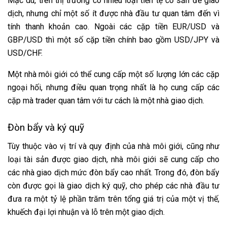
Mặc dù, trên thị trường có nhiều loại tiền tệ có sẵn để giao
dịch, nhưng chỉ một số ít được nhà đầu tư quan tâm đến vì
tính thanh khoản cao. Ngoài các cặp tiền EUR/USD và
GBP/USD thì một số cặp tiền chính bao gồm USD/JPY và
USD/CHF.
Một nhà môi giới có thể cung cấp một số lượng lớn các cặp
ngoại hối, nhưng điều quan trọng nhất là họ cung cấp các
cặp mà trader quan tâm với tư cách là một nhà giao dịch.
Đòn bẩy và ký quỹ
Tùy thuộc vào vị trí và quy định của nhà môi giới, cũng như
loại tài sản được giao dịch, nhà môi giới sẽ cung cấp cho
các nhà giao dịch mức đòn bẩy cao nhất. Trong đó, đòn bẩy
còn được gọi là giao dịch ký quỹ, cho phép các nhà đầu tư
đưa ra một tỷ lệ phần trăm trên tổng giá trị của một vị thế,
khuếch đại lợi nhuận và lỗ trên một giao dịch.