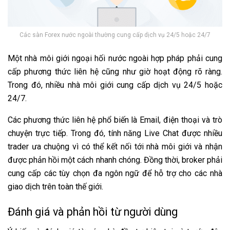
Các sàn Forex nước ngoài thường cung cấp dịch vụ 24/5 hoặc 24/7
Một nhà môi giới ngoại hối nước ngoài hợp pháp phải cung
cấp phương thức liên hệ cũng như giờ hoạt động rõ ràng.
Trong đó, nhiều nhà môi giới cung cấp dịch vụ 24/5 hoặc
24/7.
Các phương thức liên hệ phổ biến là Email, điện thoại và trò
chuyện trực tiếp. Trong đó, tính năng Live Chat được nhiều
trader ưa chuộng vì có thể kết nối tới nhà môi giới và nhận
được phản hồi một cách nhanh chóng. Đồng thời, broker phải
cung cấp các tùy chọn đa ngôn ngữ để hỗ trợ cho các nhà
giao dịch trên toàn thế giới.
Đánh giá và phản hồi từ người dùng