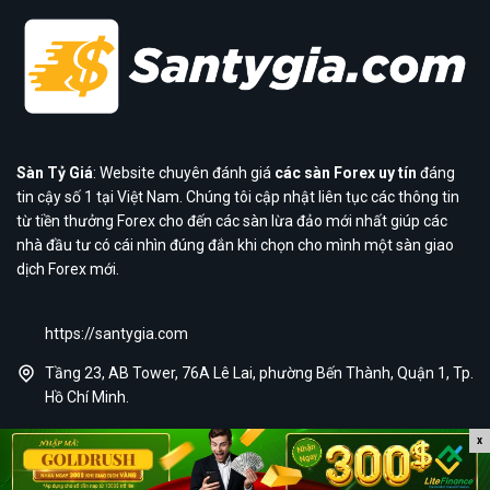
Sàn Tỷ Giá
: Website chuyên đánh giá
các sàn Forex uy tín
đáng
tin cậy số 1 tại Việt Nam. Chúng tôi cập nhật liên tục các thông tin
từ tiền thưởng Forex cho đến các sàn lừa đảo mới nhất giúp các
nhà đầu tư có cái nhìn đúng đắn khi chọn cho mình một sàn giao
dịch Forex mới.
https://santygia.com
Tầng 23, AB Tower, 76A Lê Lai, phường Bến Thành, Quận 1, Tp.
Hồ Chí Minh.
support@santygia.com
x