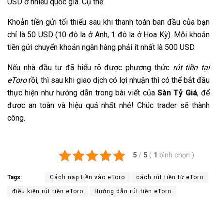
USD ở nhiều quốc gia. Cụ thể:
Khoản tiền gửi tối thiểu sau khi thanh toán ban đầu của bạn
chỉ là 50 USD (10 đô la ở Anh, 1 đô la ở Hoa Kỳ). Mỗi khoản
tiền gửi chuyển khoản ngân hàng phải ít nhất là 500 USD.
Nếu nhà đầu tư đã hiểu rõ được phương thức
rút tiền tại
eToro
rồi, thì sau khi giao dịch có lợi nhuận thì có thể bắt đầu
thực hiện như hướng dẫn trong bài viết của
Sàn Tỷ Giá
, để
được an toàn và hiệu quả nhất nhé! Chúc trader sẽ thành
công.
5
/
5
(
1
bình chọn
)
Tags:
Cách nạp tiền vào eToro
cách rút tiền từ eToro
điều kiện rút tiền eToro
Hướng dẫn rút tiền eToro