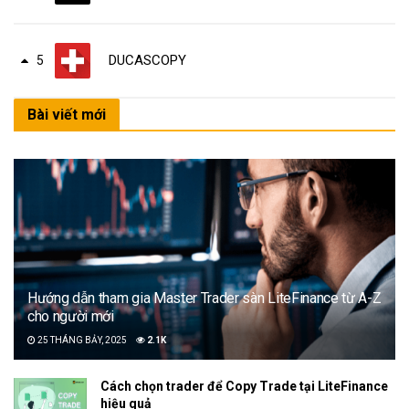
DUCASCOPY
5
Bài viết mới
Hướng dẫn tham gia Master Trader sàn LiteFinance từ A-Z
cho người mới
25 THÁNG BẢY, 2025
2.1K
Cách chọn trader để Copy Trade tại LiteFinance
hiệu quả