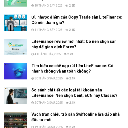
18 THÁNG BẢY, 2025
2.2K
Ưu nhược điểm của Copy Trade sàn LiteFinance:
Có nên tham gia?
11 THÁNG BẢY, 2025
2.1K
LiteFinance review mới nhất: Có nên chọn sàn
này để giao dịch Forex?
4 THÁNG BẢY, 2025
2.2K
Tìm hiểu cơ chế nạp rút tiền LiteFinance: Có
nhanh chóng và an toàn không?
30 THÁNG SÁU, 2025
2.1K
So sánh chi tiết các loại tài khoản sàn
LiteFinance: Nên chọn Cent, ECN hay Classic?
20 THÁNG SÁU, 2025
2.1K
Vạch trần chiêu trò sàn Swiftonline lừa đảo nhà
đầu tư mới
19 THÁNG SÁU, 2025
2.2K