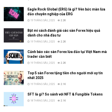
Eagle Rock Global (ERG) là gì? Vén bức màn lừa
đảo chuyên nghiệp của ERG
19 THÁNG SÁU, 2025
2.2K
Bật mí cách đánh giá các sàn Forex hiệu quả
dành cho nhà đầu tư
19 THÁNG SÁU, 2025
2.2K
Cảnh báo các sàn Forex lừa đảo tại Việt Nam mà
trader cần biết
19 THÁNG SÁU, 2025
2.2K
Top 5 sàn Forex tặng tiền cho người mới uy tín
nhất 2025
19 THÁNG SÁU, 2025
2.1K
SFT là gì? So sánh với NFT & Fungible Tokens
18 THÁNG SÁU, 2025
2.1K