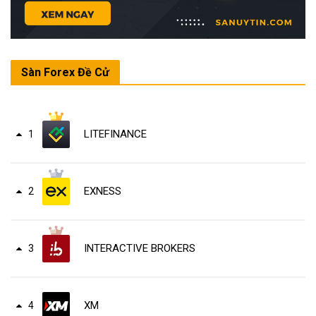
Sàn Forex Đề Cử
LITEFINANCE
1
EXNESS
2
INTERACTIVE BROKERS
3
XM
4