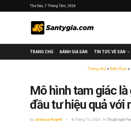
Thứ Sáu, 7 Tháng Tám, 2026
TRANG CHỦ
ĐÁNH GIÁ SÀN
TIN TỨC VỀ SÀN
Trang chủ
»
Kiến thức
»
Mô hình tam giác là
đầu tư hiệu quả với
by
Jessica Huynh
8 Tháng Tư, 2025
in
Thuật ngữ Fo