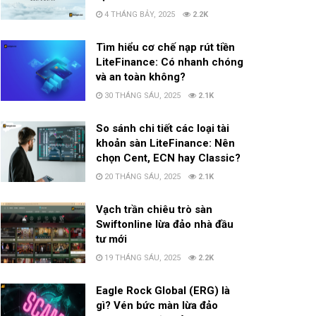
4 THÁNG BẢY, 2025
2.2K
Tìm hiểu cơ chế nạp rút tiền
LiteFinance: Có nhanh chóng
và an toàn không?
30 THÁNG SÁU, 2025
2.1K
So sánh chi tiết các loại tài
khoản sàn LiteFinance: Nên
chọn Cent, ECN hay Classic?
20 THÁNG SÁU, 2025
2.1K
Vạch trần chiêu trò sàn
Swiftonline lừa đảo nhà đầu
tư mới
19 THÁNG SÁU, 2025
2.2K
Eagle Rock Global (ERG) là
gì? Vén bức màn lừa đảo