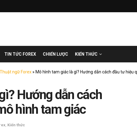
TIN TỨC FOREX
CHIẾN LƯỢC
KIẾN THỨC
Thuật ngữ Forex
»
Mô hình tam giác là gì? Hướng dẫn cách đầu tư hiệu 
 gì? Hướng dẫn cách
 mô hình tam giác
rex
,
Kiến thức