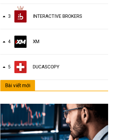
INTERACTIVE BROKERS
3
XM
4
DUCASCOPY
5
Bài viết mới