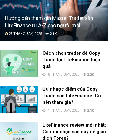
Hướng dẫn tham gia Master Trader sàn
LiteFinance từ A-Z cho người mới
25 THÁNG BẢY, 2025
2.1K
Cách chọn trader để Copy
Trade tại LiteFinance hiệu
quả
18 THÁNG BẢY, 2025
2.2K
Ưu nhược điểm của Copy
Trade sàn LiteFinance: Có
nên tham gia?
11 THÁNG BẢY, 2025
2.1K
LiteFinance review mới nhất:
Có nên chọn sàn này để giao
dịch Forex?