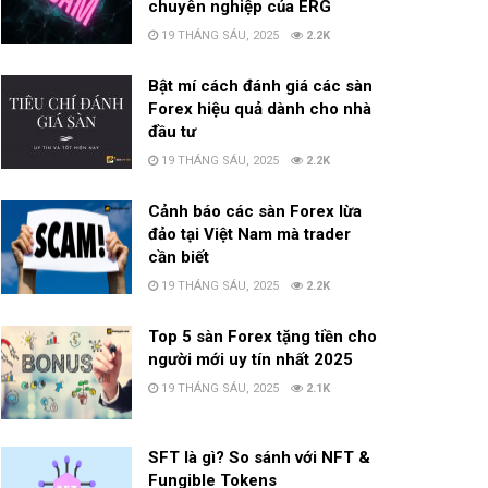
chuyên nghiệp của ERG
19 THÁNG SÁU, 2025
2.2K
Bật mí cách đánh giá các sàn
Forex hiệu quả dành cho nhà
đầu tư
19 THÁNG SÁU, 2025
2.2K
Cảnh báo các sàn Forex lừa
đảo tại Việt Nam mà trader
cần biết
19 THÁNG SÁU, 2025
2.2K
Top 5 sàn Forex tặng tiền cho
người mới uy tín nhất 2025
19 THÁNG SÁU, 2025
2.1K
SFT là gì? So sánh với NFT &
Fungible Tokens