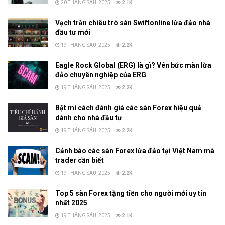
20 THÁNG SÁU, 2025
2.1K
Vạch trần chiêu trò sàn Swiftonline lừa đảo nhà
đầu tư mới
19 THÁNG SÁU, 2025
2.2K
Eagle Rock Global (ERG) là gì? Vén bức màn lừa
đảo chuyên nghiệp của ERG
19 THÁNG SÁU, 2025
2.2K
Bật mí cách đánh giá các sàn Forex hiệu quả
dành cho nhà đầu tư
19 THÁNG SÁU, 2025
2.2K
Cảnh báo các sàn Forex lừa đảo tại Việt Nam mà
trader cần biết
19 THÁNG SÁU, 2025
2.2K
Top 5 sàn Forex tặng tiền cho người mới uy tín
nhất 2025
19 THÁNG SÁU, 2025
2.1K