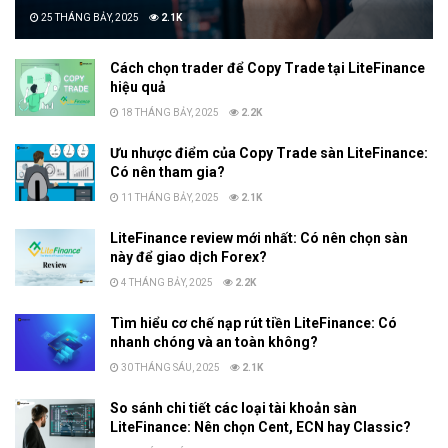
25 THÁNG BẢY, 2025
2.1K
Cách chọn trader để Copy Trade tại LiteFinance
hiệu quả
18 THÁNG BẢY, 2025
2.2K
Ưu nhược điểm của Copy Trade sàn LiteFinance:
Có nên tham gia?
11 THÁNG BẢY, 2025
2.1K
LiteFinance review mới nhất: Có nên chọn sàn
này để giao dịch Forex?
4 THÁNG BẢY, 2025
2.2K
Tìm hiểu cơ chế nạp rút tiền LiteFinance: Có
nhanh chóng và an toàn không?
30 THÁNG SÁU, 2025
2.1K
So sánh chi tiết các loại tài khoản sàn
LiteFinance: Nên chọn Cent, ECN hay Classic?