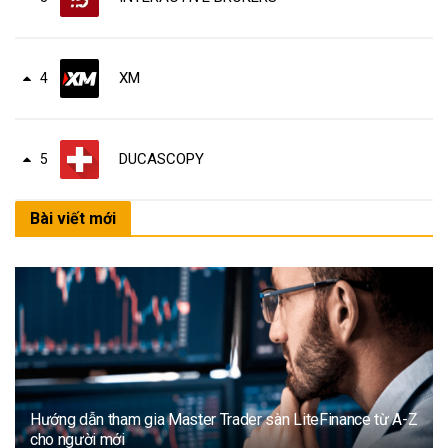
XM
4
DUCASCOPY
5
Bài viết mới
Hướng dẫn tham gia Master Trader sàn LiteFinance từ A-Z
cho người mới