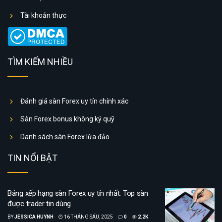
Tài khoản thực
TÌM KIẾM NHIỀU
Đánh giá sàn Forex uy tín chính xác
Sàn Forex bonus không ký quỹ
Danh sách sàn Forex lừa đảo
TIN NỔI BẬT
Bảng xếp hạng sàn Forex uy tín nhất: Top sàn
được trader tin dùng
BY
JESSICA HUYNH
16 THÁNG SÁU, 2025
0
2.2K