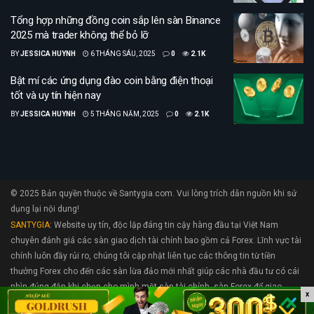
Tổng hợp những đồng coin sắp lên sàn Binance
2025 mà trader không thể bỏ lỡ
BY
JESSICA HUYNH
6 THÁNG SÁU, 2025
0
2.1K
Bật mí các ứng dụng đào coin bằng điện thoại
tốt và uy tín hiện nay
BY
JESSICA HUYNH
5 THÁNG NĂM, 2025
0
2.1K
© 2025 Bản quyền thuộc về Santygia.com. Vui lòng trích dẫn nguồn khi sử
dụng lại nội dung!
SANTYGIA
: Website uy tín, độc lập đáng tin cậy hàng đầu tại Việt Nam
chuyên đánh giá các sàn giao dịch tài chính bao gồm cả Forex. Lĩnh vực tài
chính luôn đầy rủi ro, chúng tôi cập nhật liên tục các thông tin từ tiền
thưởng Forex cho đến các sàn lừa đảo mới nhất giúp các nhà đầu tư có cái
nhìn đúng đắn khi chọn cho mình một sàn tài chính, sàn Forex để giao
x
dịch.. Nếu bạn cần hỗ trợ hãy liên hệ với chúng tôi tại