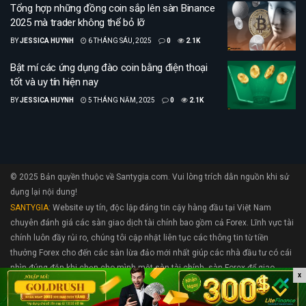
Tổng hợp những đồng coin sắp lên sàn Binance
2025 mà trader không thể bỏ lỡ
BY
JESSICA HUYNH
6 THÁNG SÁU, 2025
0
2.1K
Bật mí các ứng dụng đào coin bằng điện thoại
tốt và uy tín hiện nay
BY
JESSICA HUYNH
5 THÁNG NĂM, 2025
0
2.1K
© 2025 Bản quyền thuộc về Santygia.com. Vui lòng trích dẫn nguồn khi sử
dụng lại nội dung!
SANTYGIA
: Website uy tín, độc lập đáng tin cậy hàng đầu tại Việt Nam
chuyên đánh giá các sàn giao dịch tài chính bao gồm cả Forex. Lĩnh vực tài
chính luôn đầy rủi ro, chúng tôi cập nhật liên tục các thông tin từ tiền
thưởng Forex cho đến các sàn lừa đảo mới nhất giúp các nhà đầu tư có cái
nhìn đúng đắn khi chọn cho mình một sàn tài chính, sàn Forex để giao
x
dịch.. Nếu bạn cần hỗ trợ hãy liên hệ với chúng tôi tại
support@santygia.com