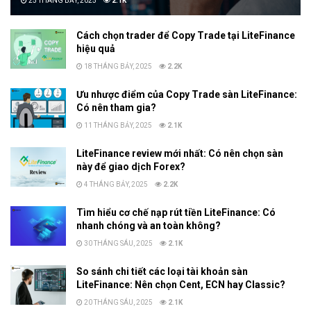
25 THÁNG BẢY, 2025
2.1K
Cách chọn trader để Copy Trade tại LiteFinance
hiệu quả
18 THÁNG BẢY, 2025
2.2K
Ưu nhược điểm của Copy Trade sàn LiteFinance:
Có nên tham gia?
11 THÁNG BẢY, 2025
2.1K
LiteFinance review mới nhất: Có nên chọn sàn
này để giao dịch Forex?
4 THÁNG BẢY, 2025
2.2K
Tìm hiểu cơ chế nạp rút tiền LiteFinance: Có
nhanh chóng và an toàn không?
30 THÁNG SÁU, 2025
2.1K
So sánh chi tiết các loại tài khoản sàn
LiteFinance: Nên chọn Cent, ECN hay Classic?
20 THÁNG SÁU, 2025
2.1K