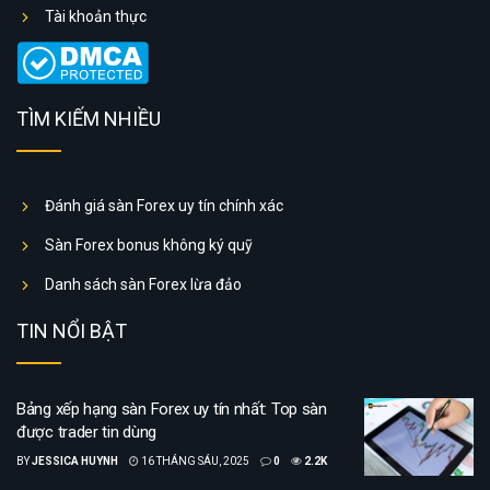
Tài khoản thực
TÌM KIẾM NHIỀU
Đánh giá sàn Forex uy tín chính xác
Sàn Forex bonus không ký quỹ
Danh sách sàn Forex lừa đảo
TIN NỔI BẬT
Bảng xếp hạng sàn Forex uy tín nhất: Top sàn
được trader tin dùng
BY
JESSICA HUYNH
16 THÁNG SÁU, 2025
0
2.2K