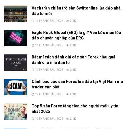
Vạch trần chiêu trò sàn Swiftonline lừa đảo nhà
đầu tư mới
19 THÁNG SÁU, 2025
2.2K
Eagle Rock Global (ERG) là gì? Vén bức màn lừa
đảo chuyên nghiệp của ERG
19 THÁNG SÁU, 2025
2.2K
Bật mí cách đánh giá các sàn Forex hiệu quả
dành cho nhà đầu tư
19 THÁNG SÁU, 2025
2.2K
Cảnh báo các sàn Forex lừa đảo tại Việt Nam mà
trader cần biết
19 THÁNG SÁU, 2025
2.2K
Top 5 sàn Forex tặng tiền cho người mới uy tín
nhất 2025
19 THÁNG SÁU, 2025
2.1K