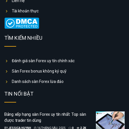
Liên hệ
Tài khoản thực
TÌM KIẾM NHIỀU
Đánh giá sàn Forex uy tín chính xác
Sàn Forex bonus không ký quỹ
Danh sách sàn Forex lừa đảo
TIN NỔI BẬT
Bảng xếp hạng sàn Forex uy tín nhất: Top sàn
được trader tin dùng
BY
JESSICA HUYNH
16 THÁNG SÁU, 2025
0
2.2K