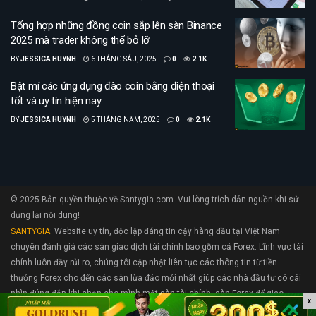
Tổng hợp những đồng coin sắp lên sàn Binance
2025 mà trader không thể bỏ lỡ
BY
JESSICA HUYNH
6 THÁNG SÁU, 2025
0
2.1K
Bật mí các ứng dụng đào coin bằng điện thoại
tốt và uy tín hiện nay
BY
JESSICA HUYNH
5 THÁNG NĂM, 2025
0
2.1K
© 2025 Bản quyền thuộc về Santygia.com. Vui lòng trích dẫn nguồn khi sử
dụng lại nội dung!
SANTYGIA
: Website uy tín, độc lập đáng tin cậy hàng đầu tại Việt Nam
chuyên đánh giá các sàn giao dịch tài chính bao gồm cả Forex. Lĩnh vực tài
chính luôn đầy rủi ro, chúng tôi cập nhật liên tục các thông tin từ tiền
thưởng Forex cho đến các sàn lừa đảo mới nhất giúp các nhà đầu tư có cái
nhìn đúng đắn khi chọn cho mình một sàn tài chính, sàn Forex để giao
x
dịch.. Nếu bạn cần hỗ trợ hãy liên hệ với chúng tôi tại