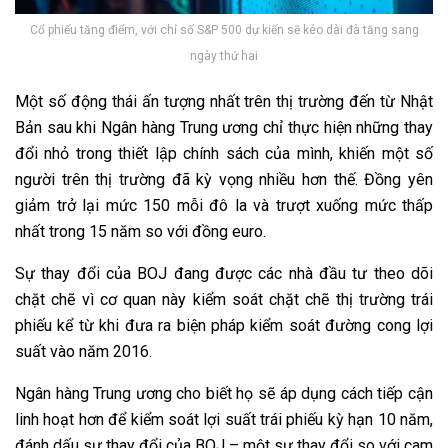
Cổ phiếu tăng điểm, với chỉ số S&P 500 dự kiến sẽ kéo dài đà tăng sang
ngày thứ hai
Một số động thái ấn tượng nhất trên thị trường đến từ Nhật
Bản sau khi Ngân hàng Trung ương chỉ thực hiện những thay
đổi nhỏ trong thiết lập chính sách của mình, khiến một số
người trên thị trường đã kỳ vọng nhiều hơn thế. Đồng yên
giảm trở lại mức 150 mỗi đô la và trượt xuống mức thấp
nhất trong 15 năm so với đồng euro.
Sự thay đổi của BOJ đang được các nhà đầu tư theo dõi
chặt chẽ vì cơ quan này kiểm soát chặt chẽ thị trường trái
phiếu kể từ khi đưa ra biện pháp kiểm soát đường cong lợi
suất vào năm 2016.
Ngân hàng Trung ương cho biết họ sẽ áp dụng cách tiếp cận
linh hoạt hơn để kiểm soát lợi suất trái phiếu kỳ hạn 10 năm,
đánh dấu sự thay đổi của BOJ – một sự thay đổi so với cam