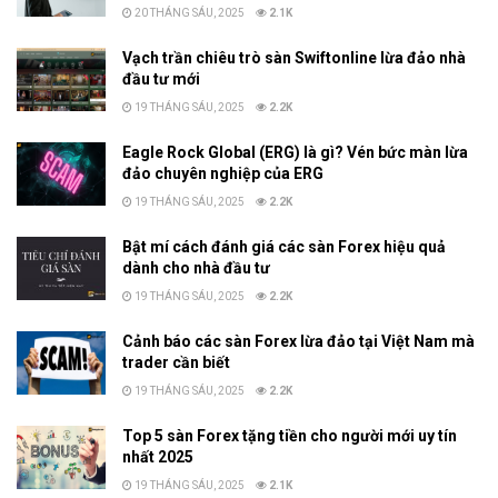
20 THÁNG SÁU, 2025
2.1K
Vạch trần chiêu trò sàn Swiftonline lừa đảo nhà
đầu tư mới
19 THÁNG SÁU, 2025
2.2K
Eagle Rock Global (ERG) là gì? Vén bức màn lừa
đảo chuyên nghiệp của ERG
19 THÁNG SÁU, 2025
2.2K
Bật mí cách đánh giá các sàn Forex hiệu quả
dành cho nhà đầu tư
19 THÁNG SÁU, 2025
2.2K
Cảnh báo các sàn Forex lừa đảo tại Việt Nam mà
trader cần biết
19 THÁNG SÁU, 2025
2.2K
Top 5 sàn Forex tặng tiền cho người mới uy tín
nhất 2025
19 THÁNG SÁU, 2025
2.1K