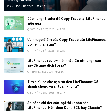
25 THÁNG BẢY, 2025
2.1K
Cách chọn trader để Copy Trade tại LiteFinance
hiệu quả
18 THÁNG BẢY, 2025
2.2K
Ưu nhược điểm của Copy Trade sàn LiteFinance:
Có nên tham gia?
11 THÁNG BẢY, 2025
2.1K
LiteFinance review mới nhất: Có nên chọn sàn
này để giao dịch Forex?
4 THÁNG BẢY, 2025
2.2K
Tìm hiểu cơ chế nạp rút tiền LiteFinance: Có
nhanh chóng và an toàn không?
30 THÁNG SÁU, 2025
2.1K
So sánh chi tiết các loại tài khoản sàn
LiteFinance: Nên chọn Cent, ECN hay Classic?