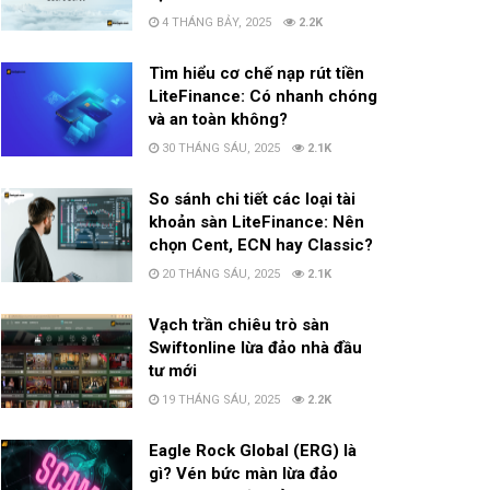
4 THÁNG BẢY, 2025
2.2K
Tìm hiểu cơ chế nạp rút tiền
LiteFinance: Có nhanh chóng
và an toàn không?
30 THÁNG SÁU, 2025
2.1K
So sánh chi tiết các loại tài
khoản sàn LiteFinance: Nên
chọn Cent, ECN hay Classic?
20 THÁNG SÁU, 2025
2.1K
Vạch trần chiêu trò sàn
Swiftonline lừa đảo nhà đầu
tư mới
19 THÁNG SÁU, 2025
2.2K
Eagle Rock Global (ERG) là
gì? Vén bức màn lừa đảo