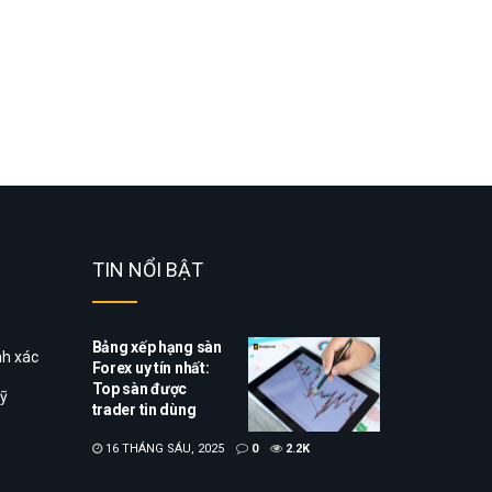
TIN NỔI BẬT
Bảng xếp hạng sàn
nh xác
Forex uy tín nhất:
Top sàn được
uỹ
trader tin dùng
16 THÁNG SÁU, 2025
0
2.2K