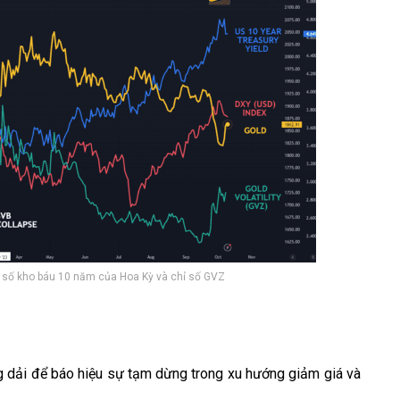
hỉ số kho báu 10 năm của Hoa Kỳ và chỉ số GVZ
ng dải để báo hiệu sự tạm dừng trong xu hướng giảm giá và