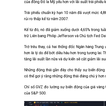
của đồng Đô la Mỹ yếu hơn với lãi suất trái phiế
Trái phiếu chuẩn kỳ hạn 10 năm đã vượt mức 4,88
rủi ro thấp kể từ năm 2007.
Kể từ đó, nó đã giảm xuống dưới 4,65% trong tuầ
trữ Liên bang Philip Jefferson và Chủ tịch Fed Da
Trớ trêu thay, cả hai thống đốc Ngân hàng Trung 
hơn là lý do để bớt diều hâu hơn trong tương lai. 
tăng lãi suất lần nữa và dự kiến ​​sẽ cắt giảm lãi s
Những động thái gần đây cho thấy sự biến động 
có thể gợi ý rằng những động thái đáng chú ý hơn n
Chỉ số GVZ đo lường sự biến động của giá vàng 
của S&P 500.