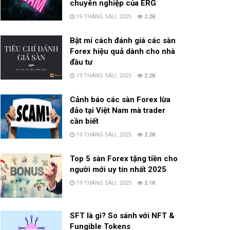
chuyên nghiệp của ERG
19 THÁNG SÁU, 2025
2.2K
Bật mí cách đánh giá các sàn
Forex hiệu quả dành cho nhà
đầu tư
19 THÁNG SÁU, 2025
2.2K
Cảnh báo các sàn Forex lừa
đảo tại Việt Nam mà trader
cần biết
19 THÁNG SÁU, 2025
2.2K
Top 5 sàn Forex tặng tiền cho
người mới uy tín nhất 2025
19 THÁNG SÁU, 2025
2.1K
SFT là gì? So sánh với NFT &
Fungible Tokens