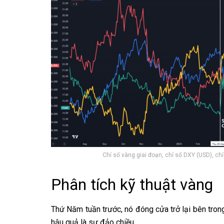
Chỉ số vàng giai đoạn, chỉ số DXY (USD), c
Phân tích kỹ thuật vàng
Thứ Năm tuần trước, nó đóng cửa trở lại bên tro
hậu quả là sự đảo chiều.