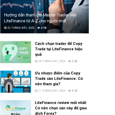
Hướng dẫn tham gia Master Trader sàn
LiteFinance từ A-Z cho người mới
25 THÁNG BẢY, 2025
2.1K
Cách chọn trader để Copy
Trade tại LiteFinance hiệu
quả
18 THÁNG BẢY, 2025
2.2K
Ưu nhược điểm của Copy
Trade sàn LiteFinance: Có
nên tham gia?
11 THÁNG BẢY, 2025
2.1K
LiteFinance review mới nhất:
Có nên chọn sàn này để giao
dịch Forex?