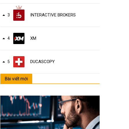
INTERACTIVE BROKERS
3
XM
4
DUCASCOPY
5
Bài viết mới