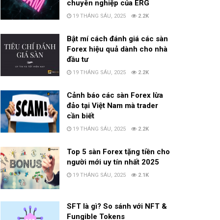
chuyên nghiệp của ERG
19 THÁNG SÁU, 2025
2.2K
Bật mí cách đánh giá các sàn
Forex hiệu quả dành cho nhà
đầu tư
19 THÁNG SÁU, 2025
2.2K
Cảnh báo các sàn Forex lừa
đảo tại Việt Nam mà trader
cần biết
19 THÁNG SÁU, 2025
2.2K
Top 5 sàn Forex tặng tiền cho
người mới uy tín nhất 2025
19 THÁNG SÁU, 2025
2.1K
SFT là gì? So sánh với NFT &
Fungible Tokens