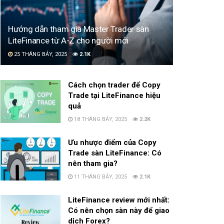
Hướng dẫn tham gia Master Trader sàn
LiteFinance từ A-Z cho người mới
25 THÁNG BẢY, 2025
2.1K
Cách chọn trader để Copy
Trade tại LiteFinance hiệu
quả
18 THÁNG BẢY, 2025
2.2K
Ưu nhược điểm của Copy
Trade sàn LiteFinance: Có
nên tham gia?
11 THÁNG BẢY, 2025
2.1K
LiteFinance review mới nhất:
Có nên chọn sàn này để giao
dịch Forex?