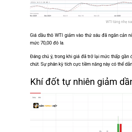
WTI tăng nhẹ sa
Giá dầu thô WTI giảm vào thứ sáu đã ngăn cản n
mức 70,00 đô la.
​Đáng chú ý, trong khi giá đã trở lại mức thấp gầ
chút. Sự phân kỳ tích cực tiềm năng này có thể dẫn
Khí đốt tự nhiên giảm d