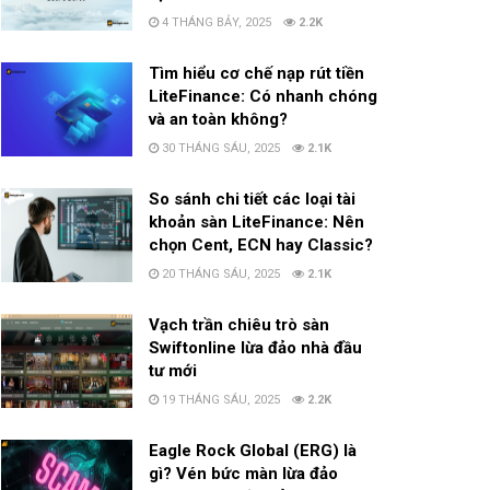
4 THÁNG BẢY, 2025
2.2K
Tìm hiểu cơ chế nạp rút tiền
LiteFinance: Có nhanh chóng
và an toàn không?
30 THÁNG SÁU, 2025
2.1K
So sánh chi tiết các loại tài
khoản sàn LiteFinance: Nên
chọn Cent, ECN hay Classic?
20 THÁNG SÁU, 2025
2.1K
Vạch trần chiêu trò sàn
Swiftonline lừa đảo nhà đầu
tư mới
19 THÁNG SÁU, 2025
2.2K
Eagle Rock Global (ERG) là
gì? Vén bức màn lừa đảo