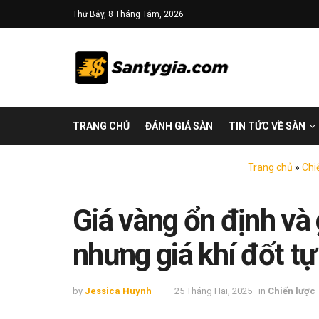
Thứ Bảy, 8 Tháng Tám, 2026
TRANG CHỦ
ĐÁNH GIÁ SÀN
TIN TỨC VỀ SÀN
Trang chủ
»
Chi
Giá vàng ổn định và 
nhưng giá khí đốt tự 
by
Jessica Huynh
25 Tháng Hai, 2025
in
Chiến lược