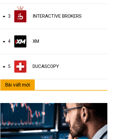
INTERACTIVE BROKERS
3
XM
4
DUCASCOPY
5
Bài viết mới