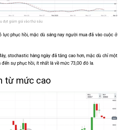
u đợt giảm giá vào thứ sáu
ỗ lực phục hồi, mặc dù sáng nay người mua đã vào cuộc ở
n đây, stochastic hàng ngày đã tăng cao hơn, mặc dù chỉ một
 đến sự phục hồi, ít nhất là về mức 73,00 đô la.
ần từ mức cao