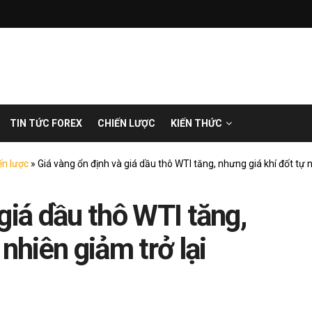
TIN TỨC FOREX
CHIẾN LƯỢC
KIẾN THỨC
ến lược
»
Giá vàng ổn định và giá dầu thô WTI tăng, nhưng giá khí đốt tự n
giá dầu thô WTI tăng,
nhiên giảm trở lại