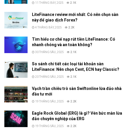
11 THÁNG BẢY, 2025
2.1K
LiteFinance review mới nhất: Có nên chọn sàn
này để giao dịch Forex?
4 THÁNG BẢY, 2025
2.2K
Tìm hiểu cơ chế nạp rút tiền LiteFinance: Có
nhanh chóng và an toàn không?
30 THÁNG SÁU, 2025
2.1K
So sánh chi tiết các loại tài khoản sàn
LiteFinance: Nên chọn Cent, ECN hay Classic?
20 THÁNG SÁU, 2025
2.1K
Vạch trần chiêu trò sàn Swiftonline lừa đảo nhà
đầu tư mới
19 THÁNG SÁU, 2025
2.2K
Eagle Rock Global (ERG) là gì? Vén bức màn lừa
đảo chuyên nghiệp của ERG
19 THÁNG SÁU, 2025
2.2K