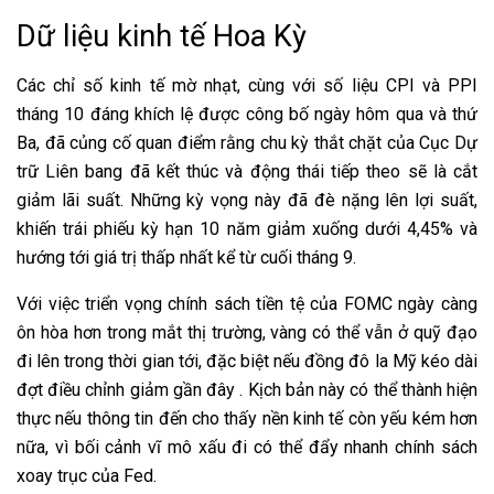
Dữ liệu kinh tế Hoa Kỳ
Các chỉ số kinh tế mờ nhạt, cùng với số liệu CPI và PPI
tháng 10 đáng khích lệ được công bố ngày hôm qua và thứ
Ba, đã củng cố quan điểm rằng chu kỳ thắt chặt của Cục Dự
trữ Liên bang đã kết thúc và động thái tiếp theo sẽ là cắt
giảm lãi suất. Những kỳ vọng này đã đè nặng lên lợi suất,
khiến trái phiếu kỳ hạn 10 năm giảm xuống dưới 4,45% và
hướng tới giá trị thấp nhất kể từ cuối tháng 9.
Với việc triển vọng chính sách tiền tệ của FOMC ngày càng
ôn hòa hơn trong mắt thị trường, vàng có thể vẫn ở quỹ đạo
đi lên trong thời gian tới, đặc biệt nếu đồng đô la Mỹ kéo dài
đợt điều chỉnh giảm gần đây . Kịch bản này có thể thành hiện
thực nếu thông tin đến cho thấy nền kinh tế còn yếu kém hơn
nữa, vì bối cảnh vĩ mô xấu đi có thể đẩy nhanh chính sách
xoay trục của Fed.