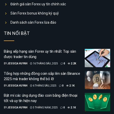
Đánh giá sàn Forex uy tín chính xác
Sàn Forex bonus không ký quỹ
Danh sách sàn Forex lừa đảo
TIN NỔI BẬT
Bảng xếp hạng sàn Forex uy tín nhất: Top sàn
được trader tin dùng
BY
JESSICA HUYNH
16 THÁNG SÁU, 2025
0
2.2K
Tổng hợp những đồng coin sắp lên sàn Binance
2025 mà trader không thể bỏ lỡ
BY
JESSICA HUYNH
6 THÁNG SÁU, 2025
0
2.1K
Bật mí các ứng dụng đào coin bằng điện thoại
tốt và uy tín hiện nay
BY
JESSICA HUYNH
5 THÁNG NĂM, 2025
0
2.1K