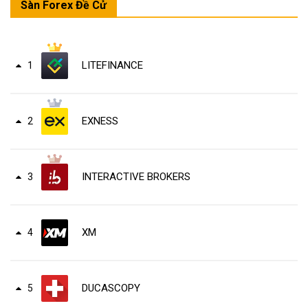
Sàn Forex Đề Cử
LITEFINANCE
1
EXNESS
2
INTERACTIVE BROKERS
3
XM
4
DUCASCOPY
5