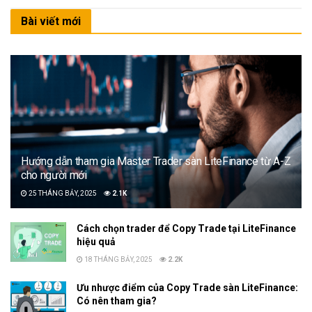
Bài viết mới
Hướng dẫn tham gia Master Trader sàn LiteFinance từ A-Z
cho người mới
25 THÁNG BẢY, 2025
2.1K
Cách chọn trader để Copy Trade tại LiteFinance
hiệu quả
18 THÁNG BẢY, 2025
2.2K
Ưu nhược điểm của Copy Trade sàn LiteFinance:
Có nên tham gia?