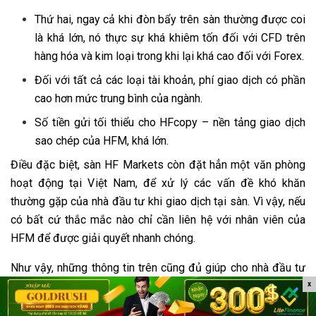
Thứ hai, ngay cả khi đòn bẩy trên sàn thường được coi
là khá lớn, nó thực sự khá khiêm tốn đối với CFD trên
hàng hóa và kim loại trong khi lại khá cao đối với Forex.
Đối với tất cả các loại tài khoản, phí giao dịch có phần
cao hơn mức trung bình của ngành.
Số tiền gửi tối thiểu cho HFcopy – nền tảng giao dịch
sao chép của HFM, khá lớn.
Điều đặc biệt, sàn HF Markets còn đặt hẳn một văn phòng
hoạt động tại Việt Nam, để xử lý các vấn đề khó khăn
thường gặp của nhà đầu tư khi giao dịch tại sàn. Vì vậy, nếu
có bất cứ thắc mắc nào chỉ cần liên hệ với nhân viên của
HFM để được giải quyết nhanh chóng.
Như vậy, những thông tin trên cũng đủ giúp cho nhà đầu tư
tự trả lời được việc
sàn HF Markets
lừa đảo hay không? Hy
x
vọng, bài viết của
Sanuytin.vn
sẽ giúp ích cho trader trong