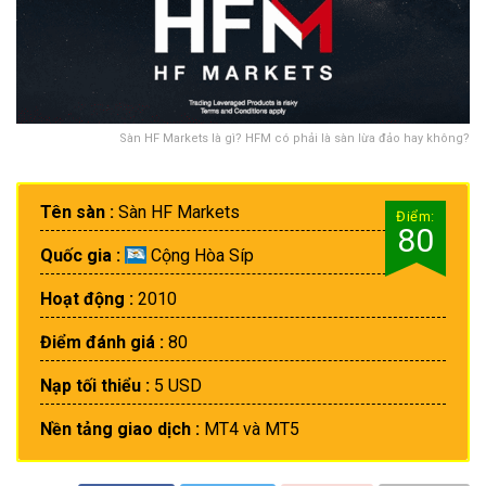
Sàn HF Markets là gì? HFM có phải là sàn lừa đảo hay không?
Tên sàn :
Sàn HF Markets
Điểm:
80
Quốc gia :
Cộng Hòa Síp
Hoạt động :
2010
Điểm đánh giá :
80
Nạp tối thiểu :
5 USD
Nền tảng giao dịch :
MT4 và MT5