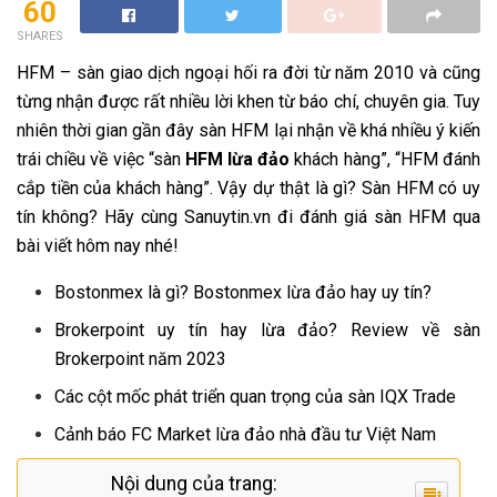
60
SHARES
HFM – sàn giao dịch ngoại hối ra đời từ năm 2010 và cũng
từng nhận được rất nhiều lời khen từ báo chí, chuyên gia. Tuy
nhiên thời gian gần đây sàn HFM lại nhận về khá nhiều ý kiến
trái chiều về việc “sàn
HFM lừa đảo
khách hàng”, “HFM đánh
cắp tiền của khách hàng”. Vậy dự thật là gì? Sàn HFM có uy
tín không? Hãy cùng Sanuytin.vn đi đánh giá sàn HFM qua
bài viết hôm nay nhé!
Bostonmex là gì? Bostonmex lừa đảo hay uy tín?
Brokerpoint uy tín hay lừa đảo? Review về sàn
Brokerpoint năm 2023
Các cột mốc phát triển quan trọng của sàn IQX Trade
Cảnh báo FC Market lừa đảo nhà đầu tư Việt Nam
Nội dung của trang: