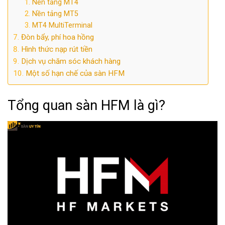
Nền tảng MT4
Nền tảng MT5
MT4 MultiTerminal
Đòn bẩy, phí hoa hồng
Hình thức nạp rút tiền
Dịch vụ chăm sóc khách hàng
Một số hạn chế của sàn HFM
Tổng quan sàn HFM là gì?