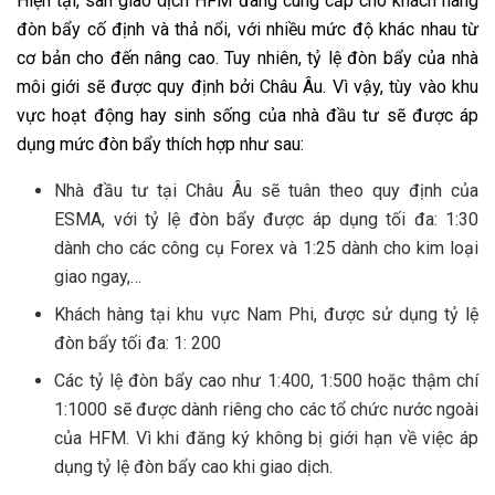
Hiện tại, sàn giao dịch HFM đang cung cấp cho khách hàng
đòn bẩy cố định và thả nổi, với nhiều mức độ khác nhau từ
cơ bản cho đến nâng cao. Tuy nhiên, tỷ lệ đòn bẩy của nhà
môi giới sẽ được quy định bởi Châu Âu. Vì vậy, tùy vào khu
vực hoạt động hay sinh sống của nhà đầu tư sẽ được áp
dụng mức đòn bẩy thích hợp như sau:
Nhà đầu tư tại Châu Âu sẽ tuân theo quy định của
ESMA, với tỷ lệ đòn bẩy được áp dụng tối đa: 1:30
dành cho các công cụ Forex và 1:25 dành cho kim loại
giao ngay,…
Khách hàng tại khu vực Nam Phi, được sử dụng tỷ lệ
đòn bẩy tối đa: 1: 200
Các tỷ lệ đòn bẩy cao như 1:400, 1:500 hoặc thậm chí
1:1000 sẽ được dành riêng cho các tổ chức nước ngoài
của HFM. Vì khi đăng ký không bị giới hạn về việc áp
dụng tỷ lệ đòn bẩy cao khi giao dịch.