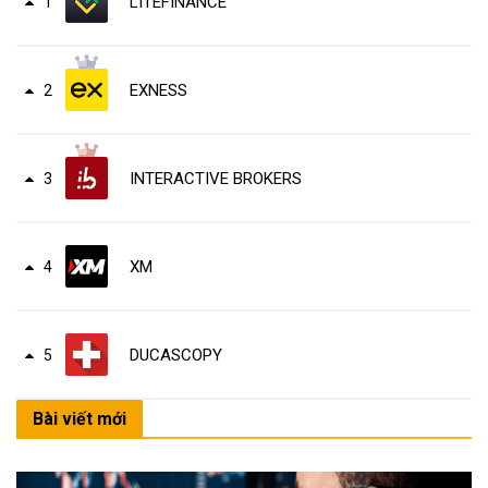
LITEFINANCE
1
EXNESS
2
INTERACTIVE BROKERS
3
XM
4
DUCASCOPY
5
Bài viết mới