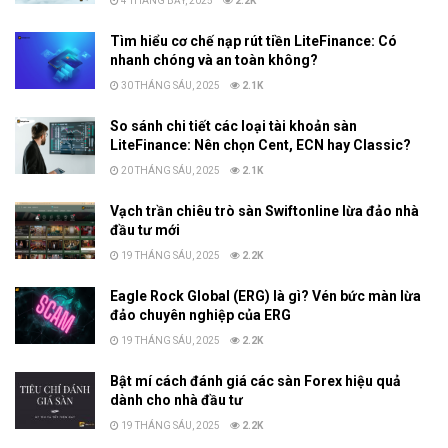
4 THÁNG BẢY, 2025
2.2K
Tìm hiểu cơ chế nạp rút tiền LiteFinance: Có
nhanh chóng và an toàn không?
30 THÁNG SÁU, 2025
2.1K
So sánh chi tiết các loại tài khoản sàn
LiteFinance: Nên chọn Cent, ECN hay Classic?
20 THÁNG SÁU, 2025
2.1K
Vạch trần chiêu trò sàn Swiftonline lừa đảo nhà
đầu tư mới
19 THÁNG SÁU, 2025
2.2K
Eagle Rock Global (ERG) là gì? Vén bức màn lừa
đảo chuyên nghiệp của ERG
19 THÁNG SÁU, 2025
2.2K
Bật mí cách đánh giá các sàn Forex hiệu quả
dành cho nhà đầu tư
19 THÁNG SÁU, 2025
2.2K