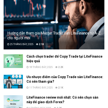
Hướng dẫn tham gia Master Trader sàn LiteFinance từ A-Z
cho người mới
25 THÁNG BẢY, 2025
2.1K
Cách chọn trader để Copy Trade tại LiteFinance
hiệu quả
18 THÁNG BẢY, 2025
2.2K
Ưu nhược điểm của Copy Trade sàn LiteFinance:
Có nên tham gia?
11 THÁNG BẢY, 2025
2.1K
LiteFinance review mới nhất: Có nên chọn sàn
này để giao dịch Forex?