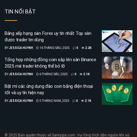
TIN NỔI BẬT
Bảng xếp hạng sàn Forex uy tín nhất: Top sàn
được trader tin dùng
BY
JESSICA HUYNH
16 THÁNG SÁU, 2025
0
2.2K
Tổng hợp những đồng coin sắp lên sàn Binance
2025 mà trader không thể bỏ lỡ
BY
JESSICA HUYNH
6 THÁNG SÁU, 2025
0
2.1K
Bật mí các ứng dụng đào coin bằng điện thoại
tốt và uy tín hiện nay
BY
JESSICA HUYNH
5 THÁNG NĂM, 2025
0
2.1K
© 2025 Bản quyền thuộc về Santygia.com. Vui lòng trích dẫn nguồn khi sử