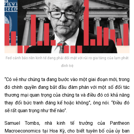
Fed cảnh báo nền kinh tế đang phải đối mặt với rủi ro gia tăng của lạm phát
đình trệ
“Có vẻ như chúng ta đang bước vào một giai đoạn mới, trong
đó chính quyền đang bắt đầu đàm phán với một số đối tác
thương mại quan trọng của chúng ta và điều đó có khả năng
thay đổi bức tranh đáng kể hoặc không”, ông nói. “Điều đó
sẽ rất quan trọng như thế nào”.
Samuel Tombs, nhà kinh tế trưởng của Pantheon
Macroeconomics tại Hoa Kỳ, cho biết tuyên bố của ủy ban