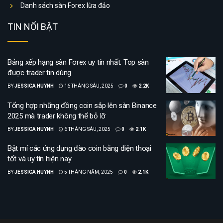
Danh sách sàn Forex lừa đảo
TIN NỔI BẬT
Bảng xếp hạng sàn Forex uy tín nhất: Top sàn
được trader tin dùng
BY
JESSICA HUYNH
16 THÁNG SÁU, 2025
0
2.2K
Tổng hợp những đồng coin sắp lên sàn Binance
2025 mà trader không thể bỏ lỡ
BY
JESSICA HUYNH
6 THÁNG SÁU, 2025
0
2.1K
Bật mí các ứng dụng đào coin bằng điện thoại
tốt và uy tín hiện nay
BY
JESSICA HUYNH
5 THÁNG NĂM, 2025
0
2.1K