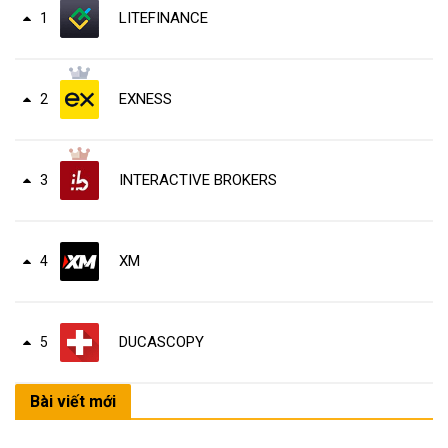
LITEFINANCE
1
EXNESS
2
INTERACTIVE BROKERS
3
XM
4
DUCASCOPY
5
Bài viết mới