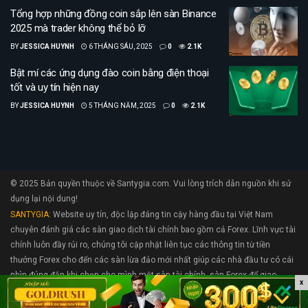
Tổng hợp những đồng coin sắp lên sàn Binance
2025 mà trader không thể bỏ lỡ
BY
JESSICA HUYNH
6 THÁNG SÁU, 2025
0
2.1K
Bật mí các ứng dụng đào coin bằng điện thoại
tốt và uy tín hiện nay
BY
JESSICA HUYNH
5 THÁNG NĂM, 2025
0
2.1K
© 2025 Bản quyền thuộc về Santygia.com. Vui lòng trích dẫn nguồn khi sử
dụng lại nội dung!
SANTYGIA
: Website uy tín, độc lập đáng tin cậy hàng đầu tại Việt Nam
chuyên đánh giá các sàn giao dịch tài chính bao gồm cả Forex. Lĩnh vực tài
chính luôn đầy rủi ro, chúng tôi cập nhật liên tục các thông tin từ tiền
thưởng Forex cho đến các sàn lừa đảo mới nhất giúp các nhà đầu tư có cái
nhìn đúng đắn khi chọn cho mình một sàn tài chính, sàn Forex để giao
x
dịch.. Nếu bạn cần hỗ trợ hãy liên hệ với chúng tôi tại
support@santygia.com