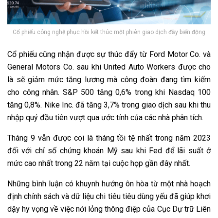
Cổ phiếu công nghệ phục hồi kết thúc một phiên giao dịch đầy biến động
Cổ phiếu cũng nhận được sự thúc đẩy từ Ford Motor Co. và
General Motors Co. sau khi United Auto Workers được cho
là sẽ giảm mức tăng lương mà công đoàn đang tìm kiếm
cho công nhân. S&P 500 tăng 0,6% trong khi Nasdaq 100
tăng 0,8%. Nike Inc. đã tăng 3,7% trong giao dịch sau khi thu
nhập quý đầu tiên vượt qua ước tính của các nhà phân tích.
Tháng 9 vẫn được coi là tháng tồi tệ nhất trong năm 2023
đối với chỉ số chứng khoán Mỹ sau khi Fed để lãi suất ở
mức cao nhất trong 22 năm tại cuộc họp gần đây nhất.
Những bình luận có khuynh hướng ôn hòa từ một nhà hoạch
định chính sách và dữ liệu chi tiêu tiêu dùng yếu đã giúp khơi
dậy hy vọng về việc nới lỏng thông điệp của Cục Dự trữ Liên