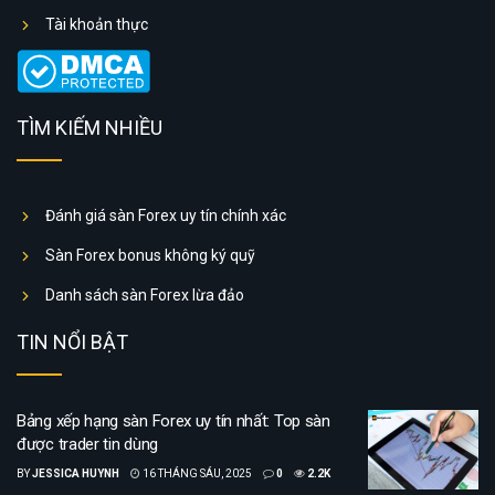
Tài khoản thực
TÌM KIẾM NHIỀU
Đánh giá sàn Forex uy tín chính xác
Sàn Forex bonus không ký quỹ
Danh sách sàn Forex lừa đảo
TIN NỔI BẬT
Bảng xếp hạng sàn Forex uy tín nhất: Top sàn
được trader tin dùng
BY
JESSICA HUYNH
16 THÁNG SÁU, 2025
0
2.2K