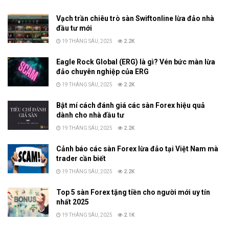
Vạch trần chiêu trò sàn Swiftonline lừa đảo nhà
đầu tư mới
19 THÁNG SÁU, 2025
2.2K
Eagle Rock Global (ERG) là gì? Vén bức màn lừa
đảo chuyên nghiệp của ERG
19 THÁNG SÁU, 2025
2.2K
Bật mí cách đánh giá các sàn Forex hiệu quả
dành cho nhà đầu tư
19 THÁNG SÁU, 2025
2.2K
Cảnh báo các sàn Forex lừa đảo tại Việt Nam mà
trader cần biết
19 THÁNG SÁU, 2025
2.2K
Top 5 sàn Forex tặng tiền cho người mới uy tín
nhất 2025
19 THÁNG SÁU, 2025
2.1K