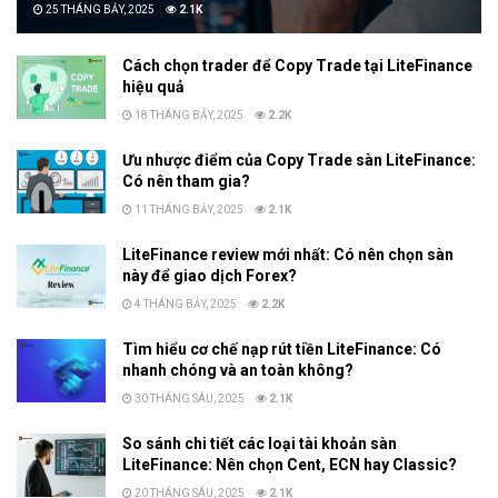
25 THÁNG BẢY, 2025
2.1K
Cách chọn trader để Copy Trade tại LiteFinance
hiệu quả
18 THÁNG BẢY, 2025
2.2K
Ưu nhược điểm của Copy Trade sàn LiteFinance:
Có nên tham gia?
11 THÁNG BẢY, 2025
2.1K
LiteFinance review mới nhất: Có nên chọn sàn
này để giao dịch Forex?
4 THÁNG BẢY, 2025
2.2K
Tìm hiểu cơ chế nạp rút tiền LiteFinance: Có
nhanh chóng và an toàn không?
30 THÁNG SÁU, 2025
2.1K
So sánh chi tiết các loại tài khoản sàn
LiteFinance: Nên chọn Cent, ECN hay Classic?
20 THÁNG SÁU, 2025
2.1K