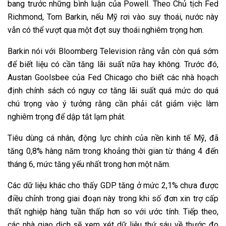
bang trước những bình luận của Powell. Theo Chủ tịch Fed
Richmond, Tom Barkin, nếu Mỹ rơi vào suy thoái, nước này
vẫn có thể vượt qua một đợt suy thoái nghiêm trọng hơn.
Barkin nói với Bloomberg Television rằng vẫn còn quá sớm
để biết liệu có cần tăng lãi suất nữa hay không. Trước đó,
Austan Goolsbee của Fed Chicago cho biết các nhà hoạch
định chính sách có nguy cơ tăng lãi suất quá mức do quá
chú trọng vào ý tưởng rằng cần phải cắt giảm việc làm
nghiêm trọng để dập tắt lạm phát.
Tiêu dùng cá nhân, động lực chính của nền kinh tế Mỹ, đã
tăng 0,8% hàng năm trong khoảng thời gian từ tháng 4 đến
tháng 6, mức tăng yếu nhất trong hơn một năm.
Các dữ liệu khác cho thấy GDP tăng ở mức 2,1% chưa được
điều chỉnh trong giai đoạn này trong khi số đơn xin trợ cấp
thất nghiệp hàng tuần thấp hơn so với ước tính. Tiếp theo,
các nhà giao dịch sẽ xem xét dữ liệu thứ sáu về thước đo