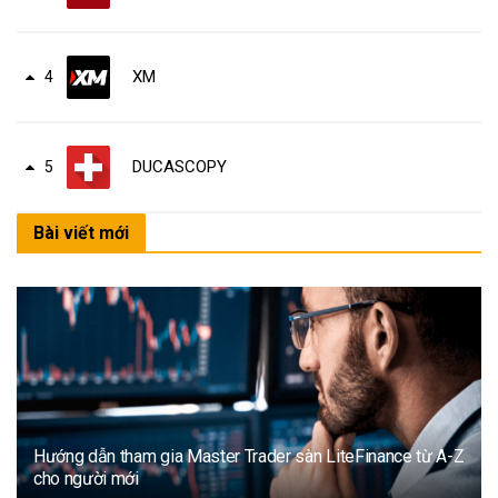
XM
4
DUCASCOPY
5
Bài viết mới
Hướng dẫn tham gia Master Trader sàn LiteFinance từ A-Z
cho người mới