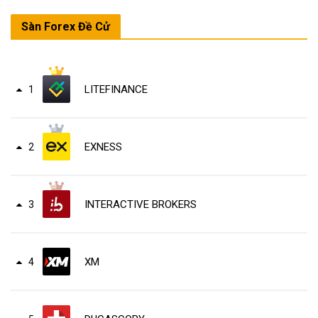
Sàn Forex Đề Cử
LITEFINANCE
1
EXNESS
2
INTERACTIVE BROKERS
3
XM
4