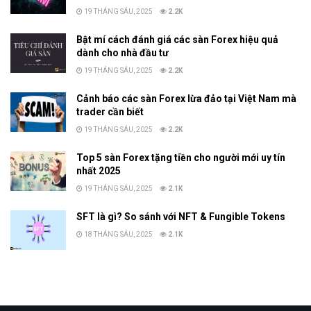
19 THÁNG SÁU, 2025
2.2K
Bật mí cách đánh giá các sàn Forex hiệu quả
dành cho nhà đầu tư
19 THÁNG SÁU, 2025
2.2K
Cảnh báo các sàn Forex lừa đảo tại Việt Nam mà
trader cần biết
19 THÁNG SÁU, 2025
2.2K
Top 5 sàn Forex tặng tiền cho người mới uy tín
nhất 2025
19 THÁNG SÁU, 2025
2.1K
SFT là gì? So sánh với NFT & Fungible Tokens
18 THÁNG SÁU, 2025
2.1K