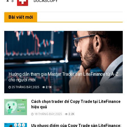
DUCASCOPY
5
Bài viết mới
Hướng dẫn tham gia Master Trader sàn LiteFinance từ A-Z
cho người mới
25 THÁNG BẢY, 2025
2.1K
Cách chọn trader để Copy Trade tại LiteFinance
hiệu quả
18 THÁNG BẢY, 2025
2.2K
Ưu nhược điểm của Copy Trade sàn LiteFinance: