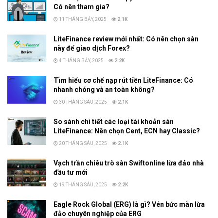
Có nên tham gia?
11 THÁNG BẢY, 2025
2.1K
LiteFinance review mới nhất: Có nên chọn sàn
này để giao dịch Forex?
4 THÁNG BẢY, 2025
2.2K
Tìm hiểu cơ chế nạp rút tiền LiteFinance: Có
nhanh chóng và an toàn không?
30 THÁNG SÁU, 2025
2.1K
So sánh chi tiết các loại tài khoản sàn
LiteFinance: Nên chọn Cent, ECN hay Classic?
20 THÁNG SÁU, 2025
2.1K
Vạch trần chiêu trò sàn Swiftonline lừa đảo nhà
đầu tư mới
19 THÁNG SÁU, 2025
2.2K
Eagle Rock Global (ERG) là gì? Vén bức màn lừa
đảo chuyên nghiệp của ERG