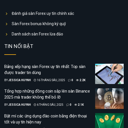
Đánh giá sàn Forex uy tín chính xác
Sàn Forex bonus không ký quỹ
Danh sách sàn Forex lừa đảo
TIN NỔI BẬT
Bảng xếp hạng sàn Forex uy tín nhất: Top sàn
được trader tin dùng
BY
JESSICA HUYNH
16 THÁNG SÁU, 2025
0
2.2K
Tổng hợp những đồng coin sắp lên sàn Binance
2025 mà trader không thể bỏ lỡ
BY
JESSICA HUYNH
6 THÁNG SÁU, 2025
0
2.1K
Bật mí các ứng dụng đào coin bằng điện thoại
tốt và uy tín hiện nay