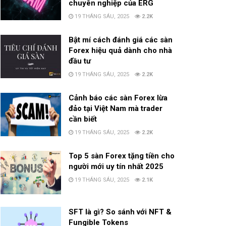
chuyên nghiệp của ERG
19 THÁNG SÁU, 2025
2.2K
Bật mí cách đánh giá các sàn
Forex hiệu quả dành cho nhà
đầu tư
19 THÁNG SÁU, 2025
2.2K
Cảnh báo các sàn Forex lừa
đảo tại Việt Nam mà trader
cần biết
19 THÁNG SÁU, 2025
2.2K
Top 5 sàn Forex tặng tiền cho
người mới uy tín nhất 2025
19 THÁNG SÁU, 2025
2.1K
SFT là gì? So sánh với NFT &
Fungible Tokens