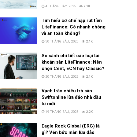
4 THÁNG BẢY, 2025
2.2K
Tìm hiểu cơ chế nạp rút tiền
LiteFinance: Có nhanh chóng
và an toàn không?
30 THÁNG SÁU, 2025
2.1K
So sánh chi tiết các loại tài
khoản sàn LiteFinance: Nên
chọn Cent, ECN hay Classic?
20 THÁNG SÁU, 2025
2.1K
Vạch trần chiêu trò sàn
Swiftonline lừa đảo nhà đầu
tư mới
19 THÁNG SÁU, 2025
2.2K
Eagle Rock Global (ERG) là
gì? Vén bức màn lừa đảo