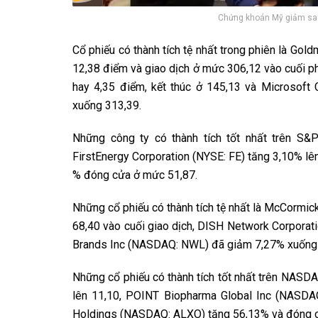
Chứng khoán Mỹ giảm sau
Cổ phiếu có thành tích tệ nhất trong phiên là G
12,38 điểm và giao dịch ở mức 306,12 vào cuối 
hay 4,35 điểm, kết thúc ở 145,13 và Microsof
xuống 313,39.
Những công ty có thành tích tốt nhất trên S&P
FirstEnergy Corporation (NYSE: FE) tăng 3,10% l
% đóng cửa ở mức 51,87.
Những cổ phiếu có thành tích tệ nhất là McCorm
68,40 vào cuối giao dịch, DISH Network Corpora
Brands Inc (NASDAQ: NWL) đã giảm 7,27% xuống 
Những cổ phiếu có thành tích tốt nhất trên NASD
lên 11,10, POINT Biopharma Global Inc (NASDA
Holdings (NASDAQ: ALXO) tăng 56,13% và đóng c