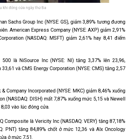
 khi đóng cửa ngày thứ Ba
oldman Sachs Group Inc (NYSE: GS), giảm 3,89% tương đương
phiên. American Express Company (NYSE: AXP) giảm 2,91%
t Corporation (NASDAQ: MSFT) giảm 2,61% hay 8,41 điểm
 500 là NiSource Inc (NYSE: NI) tăng 3,37% lên 23,96,
ên 33,61 và CMS Energy Corporation (NYSE: CMS) tăng 2,57
ick & Company Incorporated (NYSE: MKC) giảm 8,46% xuống
tion (NASDAQ: DISH) mất 7,87% xuống mức 5,15 và Newell
8,03 vào lúc đóng cửa.
AQ Composite là Vericity Inc (NASDAQ: VERY) tăng 87,18%
Q: PNT) tăng 84,89% chốt ở mức 12,36 và Alx Oncology
ửa ở mức 7,51.