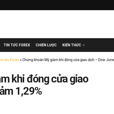
TIN TỨC FOREX
CHIẾN LƯỢC
KIẾN THỨC
in tức Forex
»
Chứng khoán Mỹ giảm khi đóng cửa giao dịch – Dow Jon
m khi đóng cửa giao
iảm 1,29%