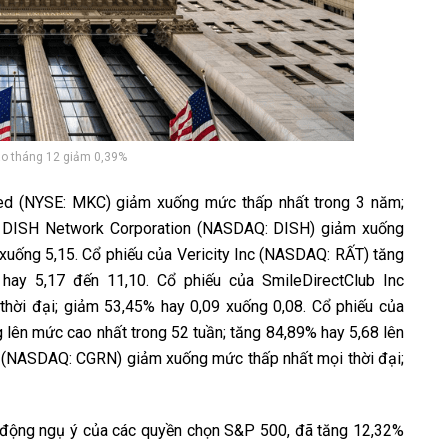
iao tháng 12 giảm 0,39%
ed (NYSE: MKC) giảm xuống mức thấp nhất trong 3 năm;
a DISH Network Corporation (NASDAQ: DISH) giảm xuống
xuống 5,15. Cổ phiếu của Vericity Inc (NASDAQ: RẤT) tăng
hay 5,17 đến 11,10. Cổ phiếu của SmileDirectClub Inc
ời đại; giảm 53,45% hay 0,09 xuống 0,08. Cổ phiếu của
ên mức cao nhất trong 52 tuần; tăng 84,89% hay 5,68 lên
 (NASDAQ: CGRN) giảm xuống mức thấp nhất mọi thời đại;
động ngụ ý của các quyền chọn S&P 500, đã tăng 12,32%