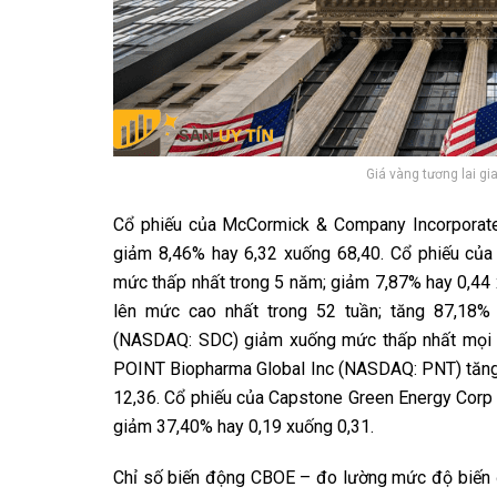
Giá vàng tương lai g
Cổ phiếu của McCormick & Company Incorporat
giảm 8,46% hay 6,32 xuống 68,40. Cổ phiếu củ
mức thấp nhất trong 5 năm; giảm 7,87% hay 0,44 
lên mức cao nhất trong 52 tuần; tăng 87,18% 
(NASDAQ: SDC) giảm xuống mức thấp nhất mọi th
POINT Biopharma Global Inc (NASDAQ: PNT) tăng l
12,36. Cổ phiếu của Capstone Green Energy Corp
giảm 37,40% hay 0,19 xuống 0,31.
Chỉ số biến động CBOE – đo lường mức độ biến 