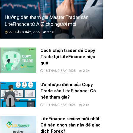
Hướng dẫn tham gia Master Trader sàn
LiteFinance từ A-Z cho người mới
25 THÁNG BẢY, 2025
2.1K
Cách chọn trader để Copy
Trade tại LiteFinance hiệu
quả
18 THÁNG BẢY, 2025
2.2K
Ưu nhược điểm của Copy
Trade sàn LiteFinance: Có
nên tham gia?
11 THÁNG BẢY, 2025
2.1K
LiteFinance review mới nhất:
Có nên chọn sàn này để giao
dịch Forex?