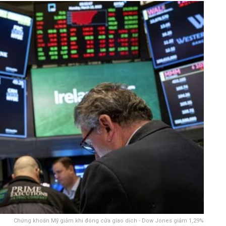
Chứng khoán Mỹ giảm khi đóng cửa giao dịch - Dow Jones giảm 1,29%