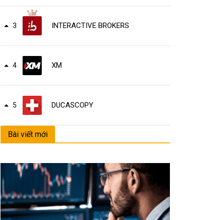
INTERACTIVE BROKERS
3
XM
4
DUCASCOPY
5
Bài viết mới