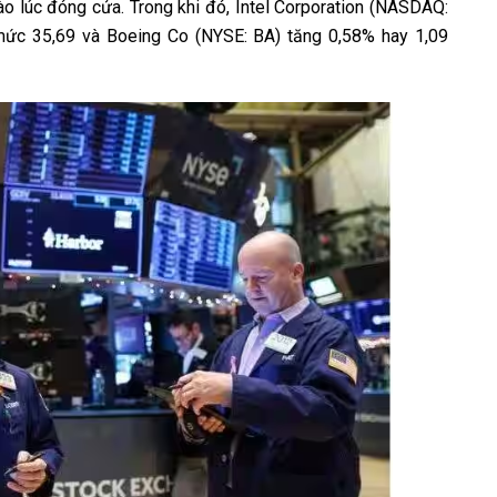
o lúc đóng cửa. Trong khi đó, Intel Corporation (NASDAQ:
mức 35,69 và Boeing Co (NYSE: BA) tăng 0,58% hay 1,09