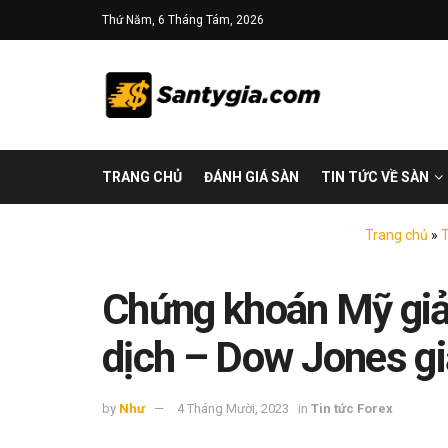
Thứ Năm, 6 Tháng Tám, 2026
TRANG CHỦ
ĐÁNH GIÁ SÀN
TIN TỨC VỀ SÀN
Trang chủ
»
T
Chứng khoán Mỹ giả
dịch – Dow Jones g
by
Như
4 Tháng Mười, 2023
in
Tin tức Forex