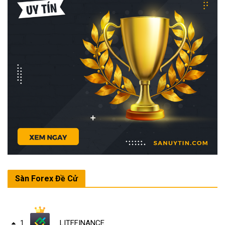
Sàn Forex Đề Cử
LITEFINANCE
1