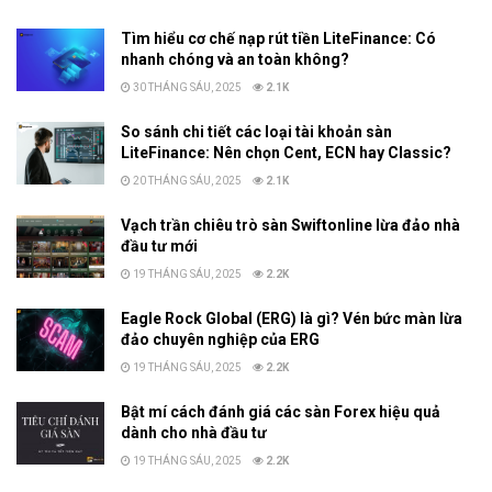
Tìm hiểu cơ chế nạp rút tiền LiteFinance: Có
nhanh chóng và an toàn không?
30 THÁNG SÁU, 2025
2.1K
So sánh chi tiết các loại tài khoản sàn
LiteFinance: Nên chọn Cent, ECN hay Classic?
20 THÁNG SÁU, 2025
2.1K
Vạch trần chiêu trò sàn Swiftonline lừa đảo nhà
đầu tư mới
19 THÁNG SÁU, 2025
2.2K
Eagle Rock Global (ERG) là gì? Vén bức màn lừa
đảo chuyên nghiệp của ERG
19 THÁNG SÁU, 2025
2.2K
Bật mí cách đánh giá các sàn Forex hiệu quả
dành cho nhà đầu tư
19 THÁNG SÁU, 2025
2.2K