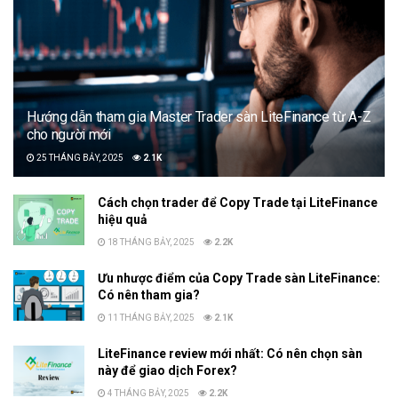
Hướng dẫn tham gia Master Trader sàn LiteFinance từ A-Z
cho người mới
25 THÁNG BẢY, 2025
2.1K
Cách chọn trader để Copy Trade tại LiteFinance
hiệu quả
18 THÁNG BẢY, 2025
2.2K
Ưu nhược điểm của Copy Trade sàn LiteFinance:
Có nên tham gia?
11 THÁNG BẢY, 2025
2.1K
LiteFinance review mới nhất: Có nên chọn sàn
này để giao dịch Forex?
4 THÁNG BẢY, 2025
2.2K