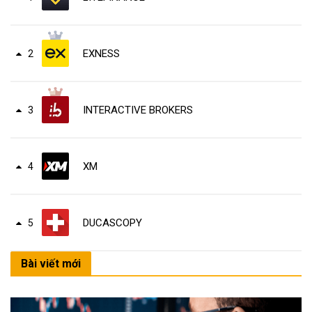
EXNESS
2
INTERACTIVE BROKERS
3
XM
4
DUCASCOPY
5
Bài viết mới