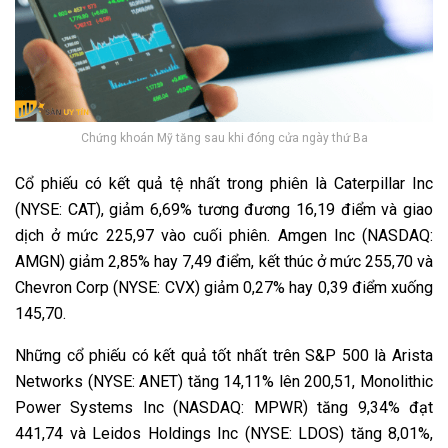
Chứng khoán Mỹ tăng sau khi đóng cửa ngày thứ Ba
Cổ phiếu có kết quả tệ nhất trong phiên là Caterpillar Inc
(NYSE: CAT), giảm 6,69% ​​tương đương 16,19 điểm và giao
dịch ở mức 225,97 vào cuối phiên. Amgen Inc (NASDAQ:
AMGN) giảm 2,85% hay 7,49 điểm, kết thúc ở mức 255,70 và
Chevron Corp (NYSE: CVX) giảm 0,27% hay 0,39 điểm xuống
145,70.
Những cổ phiếu có kết quả tốt nhất trên S&P 500 là Arista
Networks (NYSE: ANET) tăng 14,11% lên 200,51, Monolithic
Power Systems Inc (NASDAQ: MPWR) tăng 9,34% đạt
441,74 và Leidos Holdings Inc (NYSE: LDOS) tăng 8,01%,