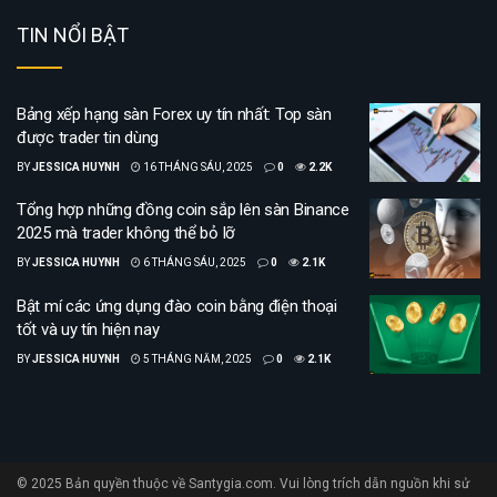
TIN NỔI BẬT
Bảng xếp hạng sàn Forex uy tín nhất: Top sàn
được trader tin dùng
BY
JESSICA HUYNH
16 THÁNG SÁU, 2025
0
2.2K
Tổng hợp những đồng coin sắp lên sàn Binance
2025 mà trader không thể bỏ lỡ
BY
JESSICA HUYNH
6 THÁNG SÁU, 2025
0
2.1K
Bật mí các ứng dụng đào coin bằng điện thoại
tốt và uy tín hiện nay
BY
JESSICA HUYNH
5 THÁNG NĂM, 2025
0
2.1K
© 2025 Bản quyền thuộc về Santygia.com. Vui lòng trích dẫn nguồn khi sử