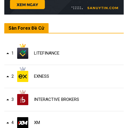
Sàn Forex Đề Cử
LITEFINANCE
1
EXNESS
2
INTERACTIVE BROKERS
3
XM
4