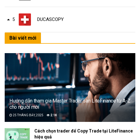
DUCASCOPY
5
Bài viết mới
Hướng dẫn tham gia Master Trader sàn LiteFinance từ A-Z
cho người mới
25 THÁNG BẢY, 2025
2.1K
Cách chọn trader để Copy Trade tại LiteFinance
hiệu quả