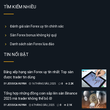
TÌM KIẾM NHIỀU
Đánh giá sàn Forex uy tín chính xác
Sàn Forex bonus không ký quỹ
Danh sách sàn Forex lừa đảo
TIN NỔI BẬT
Bảng xếp hạng sàn Forex uy tín nhất: Top sàn
được trader tin dùng
BY
JESSICA HUYNH
16 THÁNG SÁU, 2025
0
2.2K
Tổng hợp những đồng coin sắp lên sàn Binance
2025 mà trader không thể bỏ lỡ
BY
JESSICA HUYNH
6 THÁNG SÁU, 2025
0
2.1K