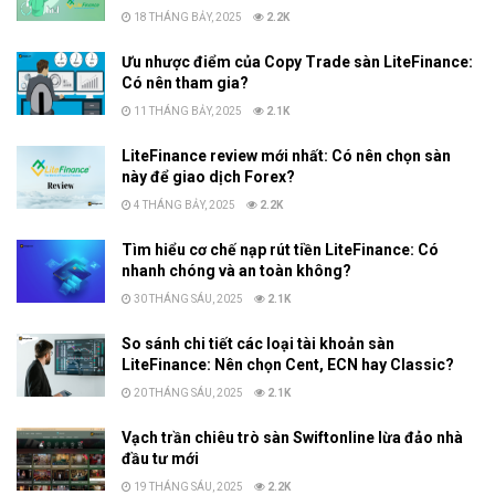
18 THÁNG BẢY, 2025
2.2K
Ưu nhược điểm của Copy Trade sàn LiteFinance:
Có nên tham gia?
11 THÁNG BẢY, 2025
2.1K
LiteFinance review mới nhất: Có nên chọn sàn
này để giao dịch Forex?
4 THÁNG BẢY, 2025
2.2K
Tìm hiểu cơ chế nạp rút tiền LiteFinance: Có
nhanh chóng và an toàn không?
30 THÁNG SÁU, 2025
2.1K
So sánh chi tiết các loại tài khoản sàn
LiteFinance: Nên chọn Cent, ECN hay Classic?
20 THÁNG SÁU, 2025
2.1K
Vạch trần chiêu trò sàn Swiftonline lừa đảo nhà
đầu tư mới
19 THÁNG SÁU, 2025
2.2K