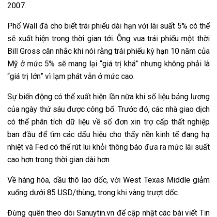
2007.
Phố Wall đã cho biết trái phiếu dài hạn với lãi suất 5% có thể
sẽ xuất hiện trong thời gian tới. Ông vua trái phiếu một thời
Bill Gross cân nhắc khi nói rằng trái phiếu kỳ hạn 10 năm của
Mỹ ở mức 5% sẽ mang lại “giá trị khá” nhưng không phải là
“giá trị lớn” vì lạm phát vẫn ở mức cao.
Sự biến động có thể xuất hiện lần nữa khi số liệu bảng lương
của ngày thứ sáu được công bố. Trước đó, các nhà giao dịch
có thể phân tích dữ liệu về số đơn xin trợ cấp thất nghiệp
ban đầu để tìm các dấu hiệu cho thấy nền kinh tế đang hạ
nhiệt và Fed có thể rút lui khỏi thông báo đưa ra mức lãi suất
cao hơn trong thời gian dài hơn.
Về hàng hóa, dầu thô lao dốc, với West Texas Middle giảm
xuống dưới 85 USD/thùng, trong khi vàng trượt dốc.
Đừng quên theo dõi
Sanuytin.vn
để cập nhật các bài viết
Tin