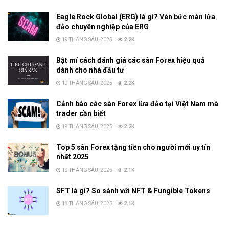
Eagle Rock Global (ERG) là gì? Vén bức màn lừa
đảo chuyên nghiệp của ERG
19 THÁNG SÁU, 2025
2.2K
Bật mí cách đánh giá các sàn Forex hiệu quả
dành cho nhà đầu tư
19 THÁNG SÁU, 2025
2.2K
Cảnh báo các sàn Forex lừa đảo tại Việt Nam mà
trader cần biết
19 THÁNG SÁU, 2025
2.2K
Top 5 sàn Forex tặng tiền cho người mới uy tín
nhất 2025
19 THÁNG SÁU, 2025
2.1K
SFT là gì? So sánh với NFT & Fungible Tokens
18 THÁNG SÁU, 2025
2.1K