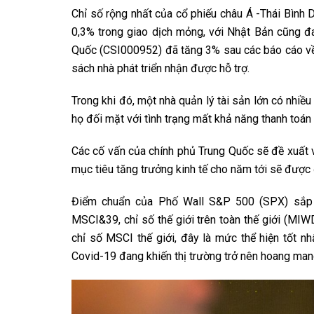
Chỉ số rộng nhất của cổ phiếu châu Á -Thái Bìn
0,3% trong giao dịch mỏng, với Nhật Bản cũng đa
Quốc (CSI000952) đã tăng 3% sau các báo cáo về
sách nhà phát triển nhận được hỗ trợ.
Trong khi đó, một nhà quản lý tài sản lớn có nhiều
họ đối mặt với tình trạng mất khả năng thanh toán 
Các cố vấn của chính phủ Trung Quốc sẽ đề xuất 
mục tiêu tăng trưởng kinh tế cho năm tới sẽ được
Điểm chuẩn của Phố Wall S&P 500 (SPX) sắp
MSCI&39, chỉ số thế giới trên toàn thế giới (MI
chỉ số MSCI thế giới, đây là mức thể hiện tốt n
Covid-19 đang khiến thị trường trở nên hoang man