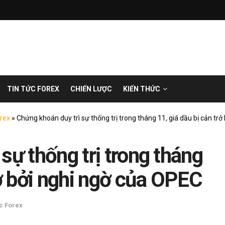
TIN TỨC FOREX
CHIẾN LƯỢC
KIẾN THỨC
orex
»
Chứng khoán duy trì sự thống trị trong tháng 11, giá dầu bị cản tr
sự thống trị trong tháng
rở bởi nghi ngờ của OPEC
ức Forex