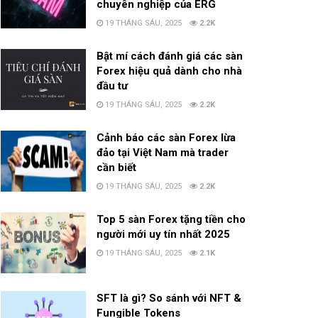
chuyên nghiệp của ERG
19 THÁNG SÁU, 2025
2.2K
Bật mí cách đánh giá các sàn
Forex hiệu quả dành cho nhà
đầu tư
19 THÁNG SÁU, 2025
2.2K
Cảnh báo các sàn Forex lừa
đảo tại Việt Nam mà trader
cần biết
19 THÁNG SÁU, 2025
2.2K
Top 5 sàn Forex tặng tiền cho
người mới uy tín nhất 2025
19 THÁNG SÁU, 2025
2.1K
SFT là gì? So sánh với NFT &
Fungible Tokens