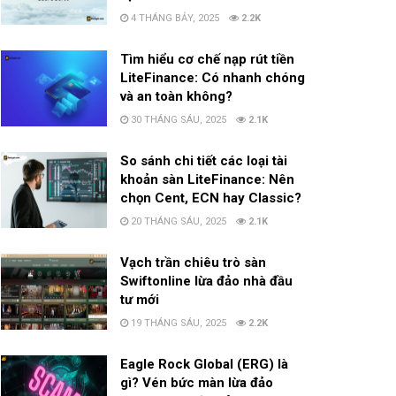
4 THÁNG BẢY, 2025
2.2K
Tìm hiểu cơ chế nạp rút tiền
LiteFinance: Có nhanh chóng
và an toàn không?
30 THÁNG SÁU, 2025
2.1K
So sánh chi tiết các loại tài
khoản sàn LiteFinance: Nên
chọn Cent, ECN hay Classic?
20 THÁNG SÁU, 2025
2.1K
Vạch trần chiêu trò sàn
Swiftonline lừa đảo nhà đầu
tư mới
19 THÁNG SÁU, 2025
2.2K
Eagle Rock Global (ERG) là
gì? Vén bức màn lừa đảo