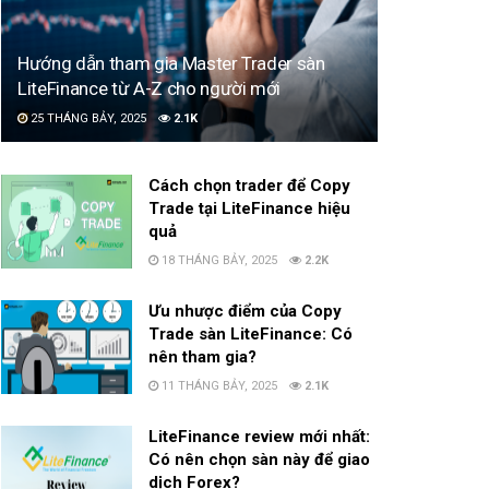
Hướng dẫn tham gia Master Trader sàn
LiteFinance từ A-Z cho người mới
25 THÁNG BẢY, 2025
2.1K
Cách chọn trader để Copy
Trade tại LiteFinance hiệu
quả
18 THÁNG BẢY, 2025
2.2K
Ưu nhược điểm của Copy
Trade sàn LiteFinance: Có
nên tham gia?
11 THÁNG BẢY, 2025
2.1K
LiteFinance review mới nhất:
Có nên chọn sàn này để giao
dịch Forex?