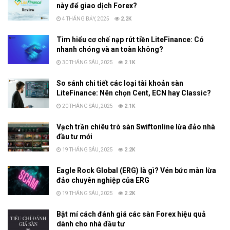
này để giao dịch Forex?
4 THÁNG BẢY, 2025
2.2K
Tìm hiểu cơ chế nạp rút tiền LiteFinance: Có
nhanh chóng và an toàn không?
30 THÁNG SÁU, 2025
2.1K
So sánh chi tiết các loại tài khoản sàn
LiteFinance: Nên chọn Cent, ECN hay Classic?
20 THÁNG SÁU, 2025
2.1K
Vạch trần chiêu trò sàn Swiftonline lừa đảo nhà
đầu tư mới
19 THÁNG SÁU, 2025
2.2K
Eagle Rock Global (ERG) là gì? Vén bức màn lừa
đảo chuyên nghiệp của ERG
19 THÁNG SÁU, 2025
2.2K
Bật mí cách đánh giá các sàn Forex hiệu quả
dành cho nhà đầu tư