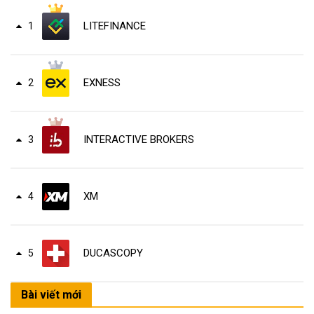
LITEFINANCE
1
EXNESS
2
INTERACTIVE BROKERS
3
XM
4
DUCASCOPY
5
Bài viết mới