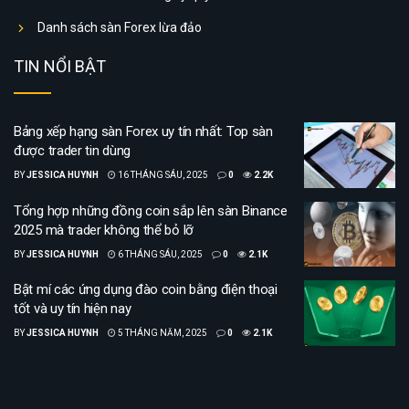
Danh sách sàn Forex lừa đảo
TIN NỔI BẬT
Bảng xếp hạng sàn Forex uy tín nhất: Top sàn
được trader tin dùng
BY
JESSICA HUYNH
16 THÁNG SÁU, 2025
0
2.2K
Tổng hợp những đồng coin sắp lên sàn Binance
2025 mà trader không thể bỏ lỡ
BY
JESSICA HUYNH
6 THÁNG SÁU, 2025
0
2.1K
Bật mí các ứng dụng đào coin bằng điện thoại
tốt và uy tín hiện nay
BY
JESSICA HUYNH
5 THÁNG NĂM, 2025
0
2.1K