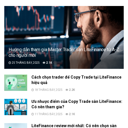
Hướng dẫn tham gia Master Trader sàn LiteFinance từ A-Z
cho người mới
25 THÁNG BẢY, 2025
2.1K
Cách chọn trader để Copy Trade tại LiteFinance
hiệu quả
18 THÁNG BẢY, 2025
2.2K
Ưu nhược điểm của Copy Trade sàn LiteFinance:
Có nên tham gia?
11 THÁNG BẢY, 2025
2.1K
LiteFinance review mới nhất: Có nên chọn sàn