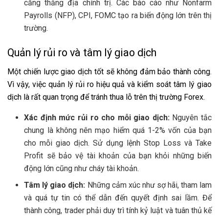
căng thẳng địa chính trị. Các báo cáo như Nonfarm
Payrolls (NFP), CPI, FOMC tạo ra biến động lớn trên thị
trường.
Quản lý rủi ro và tâm lý giao dịch
Một chiến lược giao dịch tốt sẽ không đảm bảo thành công.
Vì vậy, việc quản lý rủi ro hiệu quả và kiểm soát tâm lý giao
dịch là rất quan trọng để tránh thua lỗ trên thị trường Forex.
Xác định mức rủi ro cho mỗi giao dịch:
Nguyên tắc
chung là không nên mạo hiểm quá 1-2% vốn của bạn
cho mỗi giao dịch. Sử dụng lệnh Stop Loss và Take
Profit sẽ bảo vệ tài khoản của bạn khỏi những biến
động lớn cũng như cháy tài khoản.
Tâm lý giao dịch:
Những cảm xúc như sợ hãi, tham lam
và quá tự tin có thể dẫn đến quyết định sai lầm. Để
thành công, trader phải duy trì tính kỷ luật và tuân thủ kế