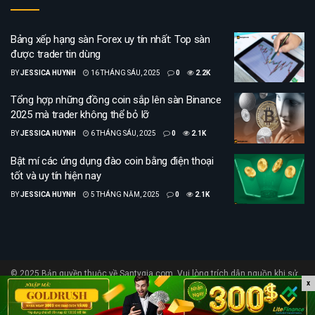
Bảng xếp hạng sàn Forex uy tín nhất: Top sàn
được trader tin dùng
BY
JESSICA HUYNH
16 THÁNG SÁU, 2025
0
2.2K
Tổng hợp những đồng coin sắp lên sàn Binance
2025 mà trader không thể bỏ lỡ
BY
JESSICA HUYNH
6 THÁNG SÁU, 2025
0
2.1K
Bật mí các ứng dụng đào coin bằng điện thoại
tốt và uy tín hiện nay
BY
JESSICA HUYNH
5 THÁNG NĂM, 2025
0
2.1K
© 2025 Bản quyền thuộc về Santygia.com. Vui lòng trích dẫn nguồn khi sử
x
dụng lại nội dung!
SANTYGIA
: Website uy tín, độc lập đáng tin cậy hàng đầu tại Việt Nam