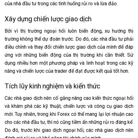
của nhà đầu tư trong các tình huống rủi ro và lừa đảo.
Xây dựng chiến lược giao dịch
Bởi vì thị trường ngoại hối luôn biến động, xu hướng thị
trường không thể dự đoán trước. Do đó, các nhà đầu tư phải
điều chỉnh và thay đổi chiến lược giao dịch của mình để đáp
ứng với những biến động của thị trường khi cần thiết. Sử
dụng nhiều hơn một phương pháp và linh hoạt trong các kỹ
năng và chiến lược của trader để đạt được kết quả tốt hơn.
Tích lũy kinh nghiệm và kiến thức
Các nhà giao dịch nên cố gắng nâng cao kiến ​​thức ngoại hối
và khám phá các kỹ thuật, chiến lược và công cụ giao dịch
mới. Tuy nhiên, trong khi Forex có thể mang lại lợi nhuận cao
cho các nhà đầu tư, thì nó cũng tiềm ẩn những rủi ro đáng kể.
Do đó, trước khi giao dịch ngoại hối, các nhà giao dịch nên