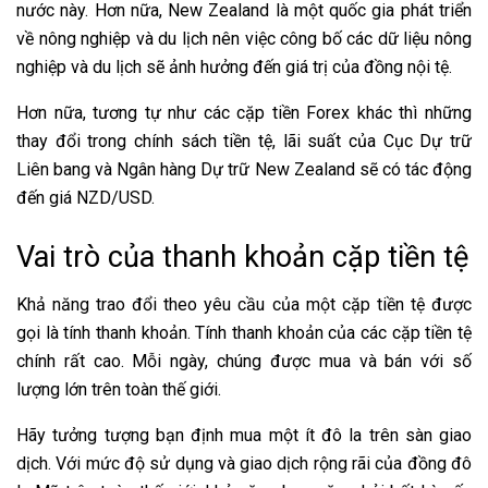
nước này. Hơn nữa, New Zealand là một quốc gia phát triển
về nông nghiệp và du lịch nên việc công bố các dữ liệu nông
nghiệp và du lịch sẽ ảnh hưởng đến giá trị của đồng nội tệ.
Hơn nữa, tương tự như các cặp tiền Forex khác thì những
thay đổi trong chính sách tiền tệ, lãi suất của Cục Dự trữ
Liên bang và Ngân hàng Dự trữ New Zealand sẽ có tác động
đến giá NZD/USD.
Vai trò của thanh khoản cặp tiền tệ
Khả năng trao đổi theo yêu cầu của một cặp tiền tệ được
gọi là tính thanh khoản. Tính thanh khoản của các cặp tiền tệ
chính rất cao. Mỗi ngày, chúng được mua và bán với số
lượng lớn trên toàn thế giới.
Hãy tưởng tượng bạn định mua một ít đô la trên sàn giao
dịch. Với mức độ sử dụng và giao dịch rộng rãi của đồng đô