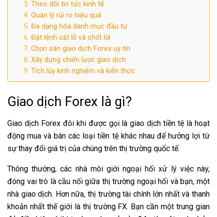
Theo dõi tin tức kinh tế
Quản lý rủi ro hiệu quả
Đa dạng hóa danh mục đầu tư
Đặt lệnh cắt lỗ và chốt lời
Chọn sàn giao dịch Forex uy tín
Xây dựng chiến lược giao dịch
Tích lũy kinh nghiệm và kiến thức
Giao dịch Forex là gì?
Giao dịch Forex đôi khi được gọi là giao dịch tiền tệ là hoạt
động mua và bán các loại tiền tệ khác nhau để hưởng lợi từ
sự thay đổi giá trị của chúng trên thị trường quốc tế.
Thông thường, các nhà môi giới ngoại hối xử lý việc này,
đóng vai trò là cầu nối giữa thị trường ngoại hối và bạn, một
nhà giao dịch. Hơn nữa, thị trường tài chính lớn nhất và thanh
khoản nhất thế giới là thị trường FX. Bạn cần một trung gian