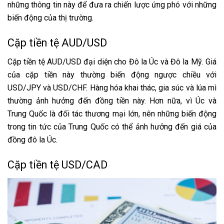
những thông tin này để đưa ra chiến lược ứng phó với những
biến động của thị trường.
Cặp tiền tệ AUD/USD
Cặp tiền tệ AUD/USD đại diện cho Đô la Úc và Đô la Mỹ. Giá
của cặp tiền này thường biến động ngược chiều với
USD/JPY và USD/CHF. Hàng hóa khai thác, gia súc và lúa mì
thường ảnh hưởng đến đồng tiền này. Hơn nữa, vì Úc và
Trung Quốc là đối tác thương mại lớn, nên những biến động
trong tin tức của Trung Quốc có thể ảnh hưởng đến giá của
đồng đô la Úc.
Cặp tiền tệ USD/CAD