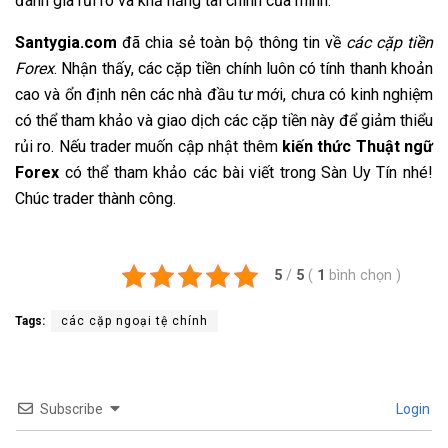
đánh giá rủi ro và khả năng tài chính của mình.
Santygia.com
đã chia sẻ toàn bộ thông tin về
các cặp tiền
Forex
. Nhận thấy, các cặp tiền chính luôn có tính thanh khoản
cao và ổn định nên các nhà đầu tư mới, chưa có kinh nghiệm
có thể tham khảo và giao dịch các cặp tiền này để giảm thiểu
rủi ro. Nếu trader muốn cập nhật thêm
kiến thức Thuật ngữ
Forex
có thể tham khảo các bài viết trong Sàn Uy Tín nhé!
Chúc trader thành công.
5
/
5
(
1
bình chọn
)
Tags:
các cặp ngoại tệ chính
Subscribe
Login