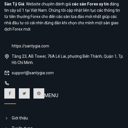
Sàn Tỷ Giá
: Website chuyên đánh giá
các sàn Forex uy tín
đáng
tin cậy số 1 tại Việt Nam. Chúng tôi cập nhật liên tục các thông tin
từ tiền thưởng Forex cho đến các sàn lừa đảo mới nhất giúp các
nhà đầu tư có cái nhìn đúng đắn khi chọn cho mình một sàn giao
dịch Forex mới.
https://santygia.com
Tầng 23, AB Tower, 76A Lê Lai, phường Bến Thành, Quận 1, Tp.
Hồ Chí Minh.
support@santygia.com
MENU
Giới thiệu