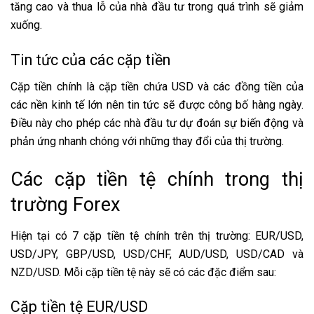
tăng cao và thua lỗ của nhà đầu tư trong quá trình sẽ giảm
xuống.
Tin tức của các cặp tiền
Cặp tiền chính là cặp tiền chứa USD và các đồng tiền của
các nền kinh tế lớn nên tin tức sẽ được công bố hàng ngày.
Điều này cho phép các nhà đầu tư dự đoán sự biến động và
phản ứng nhanh chóng với những thay đổi của thị trường.
Các cặp tiền tệ chính trong thị
trường Forex
Hiện tại có 7 cặp tiền tệ chính trên thị trường: EUR/USD,
USD/JPY, GBP/USD, USD/CHF, AUD/USD, USD/CAD và
NZD/USD. Mỗi cặp tiền tệ này sẽ có các đặc điểm sau:
Cặp tiền tệ EUR/USD