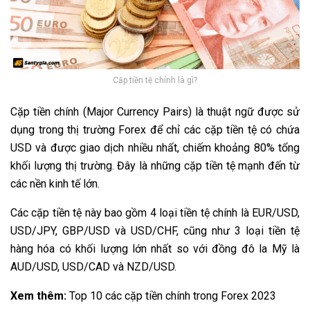
Cặp tiền tệ chính là gì?
Cặp tiền chính (Major Currency Pairs) là thuật ngữ được sử
dụng trong thị trường Forex để chỉ các cặp tiền tệ có chứa
USD và được giao dịch nhiều nhất, chiếm khoảng 80% tổng
khối lượng thị trường. Đây là những cặp tiền tệ mạnh đến từ
các nền kinh tế lớn.
Các cặp tiền tệ này bao gồm 4 loại tiền tệ chính là EUR/USD,
USD/JPY, GBP/USD và USD/CHF, cũng như 3 loại tiền tệ
hàng hóa có khối lượng lớn nhất so với đồng đô la Mỹ là
AUD/USD, USD/CAD và NZD/USD.
Xem thêm:
Top 10 các cặp tiền chính trong Forex 2023