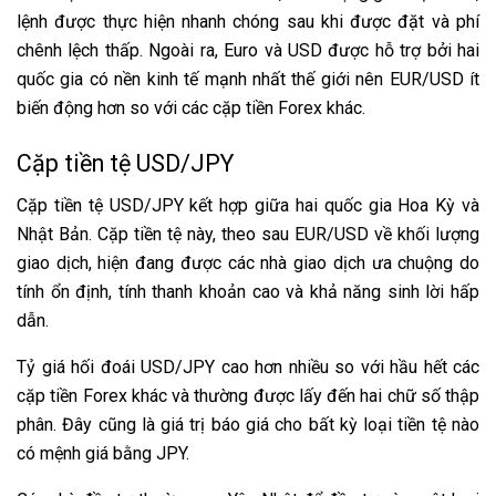
lệnh được thực hiện nhanh chóng sau khi được đặt và phí
chênh lệch thấp. Ngoài ra, Euro và USD được hỗ trợ bởi hai
quốc gia có nền kinh tế mạnh nhất thế giới nên EUR/USD ít
biến động hơn so với các cặp tiền Forex khác.
Cặp tiền tệ USD/JPY
Cặp tiền tệ USD/JPY kết hợp giữa hai quốc gia Hoa Kỳ và
Nhật Bản. Cặp tiền tệ này, theo sau EUR/USD về khối lượng
giao dịch, hiện đang được các nhà giao dịch ưa chuộng do
tính ổn định, tính thanh khoản cao và khả năng sinh lời hấp
dẫn.
Tỷ giá hối đoái USD/JPY cao hơn nhiều so với hầu hết các
cặp tiền Forex khác và thường được lấy đến hai chữ số thập
phân. Đây cũng là giá trị báo giá cho bất kỳ loại tiền tệ nào
có mệnh giá bằng JPY.