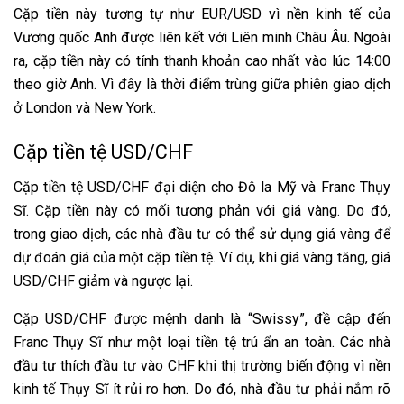
Cặp tiền này tương tự như EUR/USD vì nền kinh tế của
Vương quốc Anh được liên kết với Liên minh Châu Âu. Ngoài
ra, cặp tiền này có tính thanh khoản cao nhất vào lúc 14:00
theo giờ Anh. Vì đây là thời điểm trùng giữa phiên giao dịch
ở London và New York.
Cặp tiền tệ USD/CHF
Cặp tiền tệ USD/CHF đại diện cho Đô la Mỹ và Franc Thụy
Sĩ. Cặp tiền này có mối tương phản với giá vàng. Do đó,
trong giao dịch, các nhà đầu tư có thể sử dụng giá vàng để
dự đoán giá của một cặp tiền tệ. Ví dụ, khi giá vàng tăng, giá
USD/CHF giảm và ngược lại.
Cặp USD/CHF được mệnh danh là “Swissy”, đề cập đến
Franc Thụy Sĩ như một loại tiền tệ trú ẩn an toàn. Các nhà
đầu tư thích đầu tư vào CHF khi thị trường biến động vì nền
kinh tế Thụy Sĩ ít rủi ro hơn. Do đó, nhà đầu tư phải nắm rõ