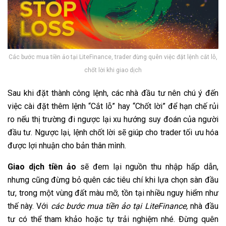
Các bước mua tiền ảo tại LiteFinance, trader đừng quên việc đặt lệnh cắt lỗ,
chốt lời khi giao dịch
Sau khi đặt thành công lệnh, các nhà đầu tư nên chú ý đến
việc cài đặt thêm lệnh “Cắt lỗ” hay “Chốt lời” để hạn chế rủi
ro nếu thị trường đi ngược lại xu hướng suy đoán của người
đầu tư. Ngược lại, lệnh chốt lời sẽ giúp cho trader tối ưu hóa
được lợi nhuận cho bản thân mình.
Giao dịch tiền ảo
sẽ đem lại nguồn thu nhập hấp dẫn,
nhưng cũng đừng bỏ quên các tiêu chí khi lựa chọn sàn đầu
tư, trong một vùng đất màu mỡ, tồn tại nhiều nguy hiểm như
thế này. Với
các bước mua tiền ảo tại LiteFinance,
nhà đầu
tư có thể tham khảo hoặc tự trải nghiệm nhé. Đừng quên