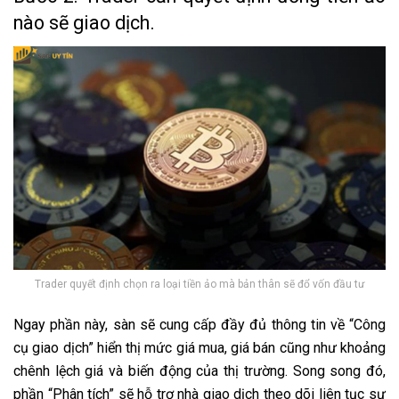
nào sẽ giao dịch.
Trader quyết định chọn ra loại tiền ảo mà bản thân sẽ đổ vốn đầu tư
Ngay phần này, sàn sẽ cung cấp đầy đủ thông tin về “Công
cụ giao dịch” hiển thị mức giá mua, giá bán cũng như khoảng
chênh lệch giá và biến động của thị trường. Song song đó,
phần “Phân tích” sẽ hỗ trợ nhà giao dịch theo dõi liên tục sự