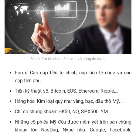
Sản phẩm tài chính ở broker vô cùng đa dạng
Forex: Các cặp tiền tệ chính, cặp tiền tệ chéo và các
cặp tiền phụ,…
Tiền kỹ thuật số: Bitcoin, EOS, Ethereum, Ripple,…
Hàng hóa: Kim loại quý như vàng, bạc, dầu thô Mỹ, …
Chỉ số chứng khoán: HK50, NQ, SPX500, YM, …
Những cổ phiếu Mỹ đều được niêm yết trên sàn chứng
khoán lớn NasDaq, Nyse như: Google, Facebook,