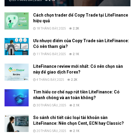
Cách chọn trader để Copy Trade tại LiteFinance
hiệu quả
18 THÁNG BẢY, 2025
2.2K
Ưu nhược điểm của Copy Trade sàn LiteFinance:
Có nên tham gia?
11 THÁNG BẢY, 2025
2.1K
LiteFinance review mới nhất: Có nên chọn sàn
này để giao dịch Forex?
4 THÁNG BẢY, 2025
2.2K
Tìm hiểu cơ chế nạp rút tiền LiteFinance: Có
nhanh chóng và an toàn không?
30 THÁNG SÁU, 2025
2.1K
So sánh chi tiết các loại tài khoản sàn
LiteFinance: Nên chọn Cent, ECN hay Classic?
20 THÁNG SÁU, 2025
2.1K