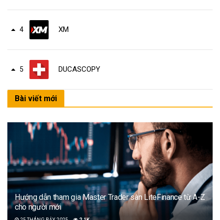
XM
4
DUCASCOPY
5
Bài viết mới
Hướng dẫn tham gia Master Trader sàn LiteFinance từ A-Z
cho người mới
25 THÁNG BẢY, 2025
2.1K