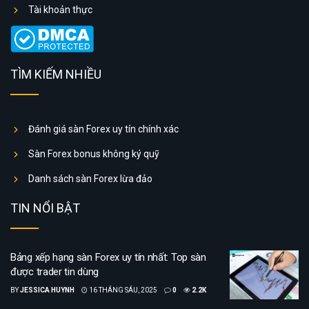
Tài khoản thực
TÌM KIẾM NHIỀU
Đánh giá sàn Forex uy tín chính xác
Sàn Forex bonus không ký quỹ
Danh sách sàn Forex lừa đảo
TIN NỔI BẬT
Bảng xếp hạng sàn Forex uy tín nhất: Top sàn
được trader tin dùng
BY
JESSICA HUYNH
16 THÁNG SÁU, 2025
0
2.2K