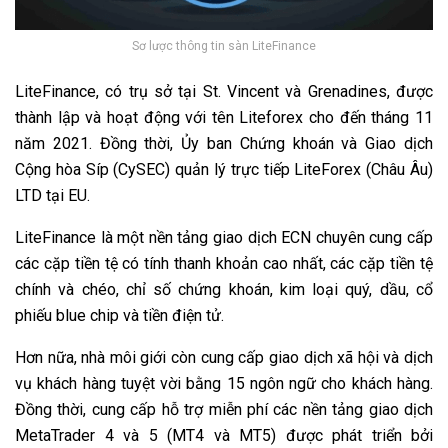
Sơ lược thông tin sàn LiteFinance
LiteFinance, có trụ sở tại St. Vincent và Grenadines, được
thành lập và hoạt động với tên Liteforex cho đến tháng 11
năm 2021. Đồng thời, Ủy ban Chứng khoán và Giao dịch
Cộng hòa Síp (CySEC) quản lý trực tiếp LiteForex (Châu Âu)
LTD tại EU.
LiteFinance là một nền tảng giao dịch ECN chuyên cung cấp
các cặp tiền tệ có tính thanh khoản cao nhất, các cặp tiền tệ
chính và chéo, chỉ số chứng khoán, kim loại quý, dầu, cổ
phiếu blue chip và tiền điện tử.
Hơn nữa, nhà môi giới còn cung cấp giao dịch xã hội và dịch
vụ khách hàng tuyệt vời bằng 15 ngôn ngữ cho khách hàng.
Đồng thời, cung cấp hỗ trợ miễn phí các nền tảng giao dịch
MetaTrader 4 và 5 (MT4 và MT5) được phát triển bởi