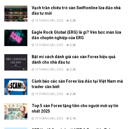
Vạch trần chiêu trò sàn Swiftonline lừa đảo nhà
đầu tư mới
19 THÁNG SÁU, 2025
2.2K
Eagle Rock Global (ERG) là gì? Vén bức màn lừa
đảo chuyên nghiệp của ERG
19 THÁNG SÁU, 2025
2.2K
Bật mí cách đánh giá các sàn Forex hiệu quả
dành cho nhà đầu tư
19 THÁNG SÁU, 2025
2.2K
Cảnh báo các sàn Forex lừa đảo tại Việt Nam mà
trader cần biết
19 THÁNG SÁU, 2025
2.2K
Top 5 sàn Forex tặng tiền cho người mới uy tín
nhất 2025
19 THÁNG SÁU, 2025
2.1K