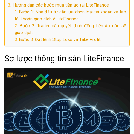
Hướng dẫn các bước mua tiền ảo tại LiteFinance
Bước 1: Nhà đầu tư cần lựa chọn loại tài khoản và tạo
tài khoản giao dịch ở LiteFinance
Bước 2: Trader cần quyết định đồng tiền ảo nào sẽ
giao dịch.
Bước 3: Đặt lệnh Stop Loss và Take Profit
Sơ lược thông tin sàn LiteFinance