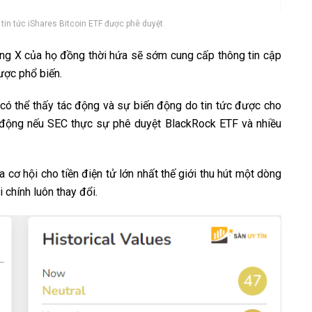
ề tin tức iShares Bitcoin ETF được phê duyệt
trang X của họ đồng thời hứa sẽ sớm cung cấp thông tin cập
ược phổ biến.
, có thể thấy tác động và sự biến động do tin tức được cho
c động nếu SEC thực sự phê duyệt BlackRock ETF và nhiều
ra cơ hội cho tiền điện tử lớn nhất thế giới thu hút một dòng
 chính luôn thay đổi.