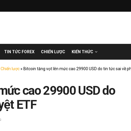
TIN TỨC FOREX
CHIẾN LƯỢC
KIẾN THỨC
»
Chiến lược
»
Bitcoin tăng vọt lên mức cao 29900 USD do tin tức sai về p
n mức cao 29900 USD do
uyệt ETF
c