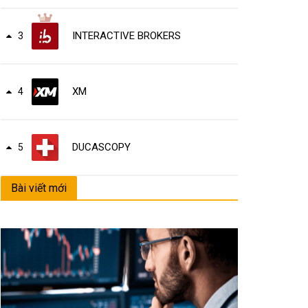
INTERACTIVE BROKERS
3
XM
4
DUCASCOPY
5
Bài viết mới