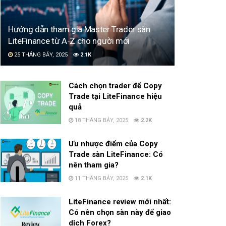
Hướng dẫn tham gia Master Trader sàn
LiteFinance từ A-Z cho người mới
25 THÁNG BẢY, 2025
2.1K
Cách chọn trader để Copy
Trade tại LiteFinance hiệu
quả
18 THÁNG BẢY, 2025
2.2K
Ưu nhược điểm của Copy
Trade sàn LiteFinance: Có
nên tham gia?
11 THÁNG BẢY, 2025
2.1K
LiteFinance review mới nhất:
Có nên chọn sàn này để giao
dịch Forex?