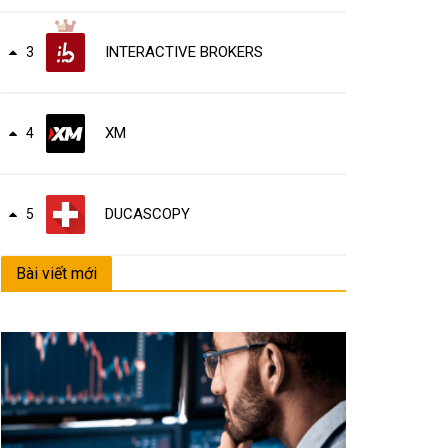
INTERACTIVE BROKERS
3
XM
4
DUCASCOPY
5
Bài viết mới