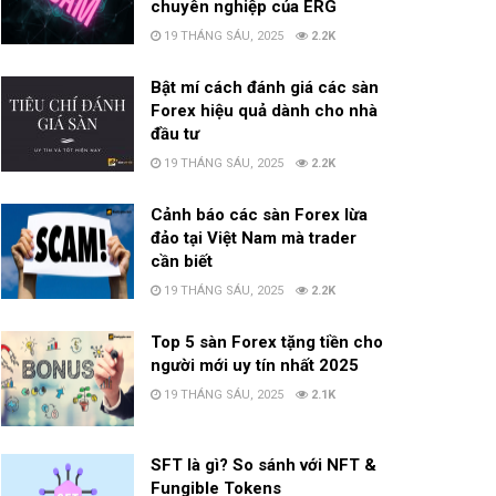
chuyên nghiệp của ERG
19 THÁNG SÁU, 2025
2.2K
Bật mí cách đánh giá các sàn
Forex hiệu quả dành cho nhà
đầu tư
19 THÁNG SÁU, 2025
2.2K
Cảnh báo các sàn Forex lừa
đảo tại Việt Nam mà trader
cần biết
19 THÁNG SÁU, 2025
2.2K
Top 5 sàn Forex tặng tiền cho
người mới uy tín nhất 2025
19 THÁNG SÁU, 2025
2.1K
SFT là gì? So sánh với NFT &
Fungible Tokens