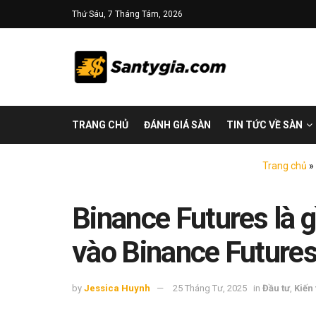
Thứ Sáu, 7 Tháng Tám, 2026
TRANG CHỦ
ĐÁNH GIÁ SÀN
TIN TỨC VỀ SÀN
Trang chủ
»
Binance Futures là g
vào Binance Future
by
Jessica Huynh
25 Tháng Tư, 2025
in
Đầu tư
,
Kiến