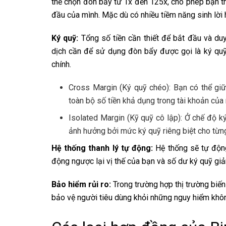
thể chọn đòn bẩy từ 1x đến 125x, cho phép bạn th
đầu của mình. Mặc dù có nhiều tiềm năng sinh lời 
Ký quỹ:
Tổng số tiền cần thiết để bắt đầu và duy 
dịch cần để sử dụng đòn bẩy được gọi là ký quỹ.
chính.
Cross Margin (Ký quỹ chéo): Bạn có thể gi
toàn bộ số tiền khả dụng trong tài khoản của
Isolated Margin (Kỹ quỹ cô lập): Ở chế độ ký
ảnh hưởng bởi mức ký quỹ riêng biệt cho từng
Hệ thống thanh lý tự động:
Hệ thống sẽ tự động
động ngược lại vị thế của bạn và số dư ký quỹ gi
Bảo hiểm rủi ro:
Trong trường hợp thị trường biế
bảo vệ người tiêu dùng khỏi những nguy hiểm khô