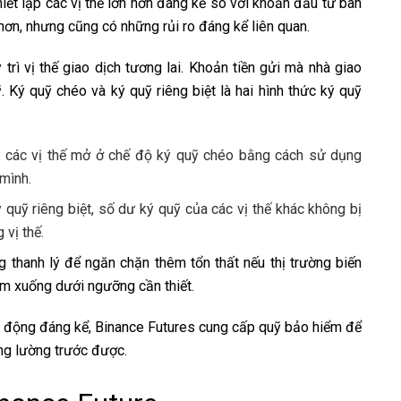
iết lập các vị thế lớn hơn đáng kể so với khoản đầu tư ban
hơn, nhưng cũng có những rủi ro đáng kể liên quan.
trì vị thế giao dịch tương lai. Khoản tiền gửi mà nhà giao
 Ký quỹ chéo và ký quỹ riêng biệt là hai hình thức ký quỹ
ữ các vị thế mở ở chế độ ký quỹ chéo bằng cách sử dụng
 mình.
 quỹ riêng biệt, số dư ký quỹ của các vị thế khác không bị
 vị thế.
 thanh lý để ngăn chặn thêm tổn thất nếu thị trường biến
ảm xuống dưới ngưỡng cần thiết.
n động đáng kể, Binance Futures cung cấp quỹ bảo hiểm để
ng lường trước được.