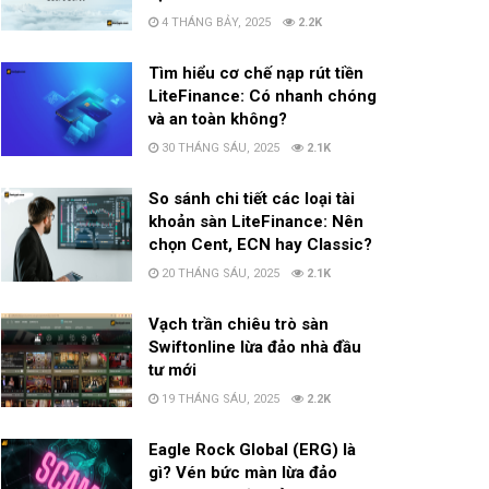
4 THÁNG BẢY, 2025
2.2K
Tìm hiểu cơ chế nạp rút tiền
LiteFinance: Có nhanh chóng
và an toàn không?
30 THÁNG SÁU, 2025
2.1K
So sánh chi tiết các loại tài
khoản sàn LiteFinance: Nên
chọn Cent, ECN hay Classic?
20 THÁNG SÁU, 2025
2.1K
Vạch trần chiêu trò sàn
Swiftonline lừa đảo nhà đầu
tư mới
19 THÁNG SÁU, 2025
2.2K
Eagle Rock Global (ERG) là
gì? Vén bức màn lừa đảo