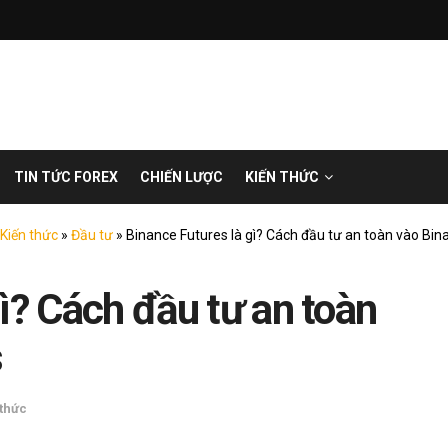
TIN TỨC FOREX
CHIẾN LƯỢC
KIẾN THỨC
Kiến thức
»
Đầu tư
»
Binance Futures là gì? Cách đầu tư an toàn vào Bin
ì? Cách đầu tư an toàn
s
 thức