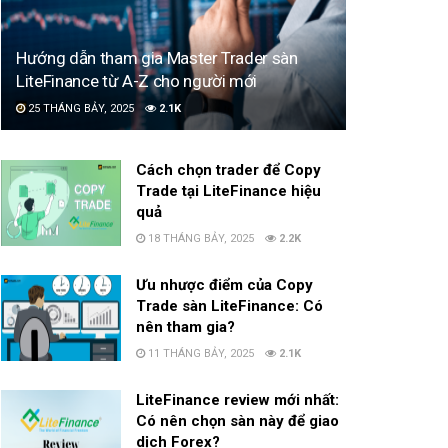
Hướng dẫn tham gia Master Trader sàn
LiteFinance từ A-Z cho người mới
25 THÁNG BẢY, 2025
2.1K
Cách chọn trader để Copy
Trade tại LiteFinance hiệu
quả
18 THÁNG BẢY, 2025
2.2K
Ưu nhược điểm của Copy
Trade sàn LiteFinance: Có
nên tham gia?
11 THÁNG BẢY, 2025
2.1K
LiteFinance review mới nhất:
Có nên chọn sàn này để giao
dịch Forex?