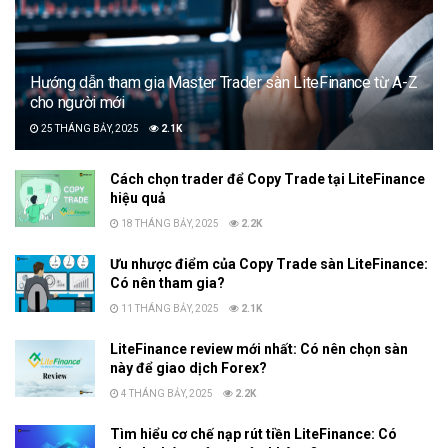
Hướng dẫn tham gia Master Trader sàn LiteFinance từ A-Z
cho người mới
25 THÁNG BẢY, 2025
2.1K
Cách chọn trader để Copy Trade tại LiteFinance
hiệu quả
18 THÁNG BẢY, 2025
2.2K
Ưu nhược điểm của Copy Trade sàn LiteFinance:
Có nên tham gia?
11 THÁNG BẢY, 2025
2.1K
LiteFinance review mới nhất: Có nên chọn sàn
này để giao dịch Forex?
4 THÁNG BẢY, 2025
2.2K
Tìm hiểu cơ chế nạp rút tiền LiteFinance: Có