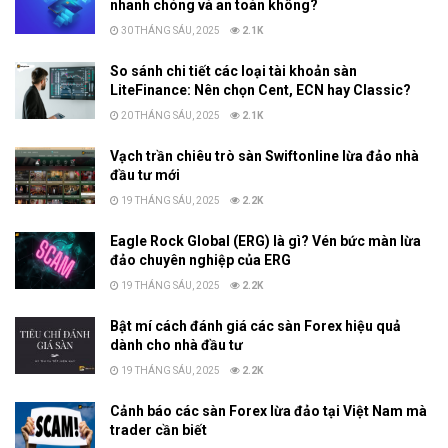
nhanh chóng và an toàn không?
30 THÁNG SÁU, 2025
2.1K
So sánh chi tiết các loại tài khoản sàn
LiteFinance: Nên chọn Cent, ECN hay Classic?
20 THÁNG SÁU, 2025
2.1K
Vạch trần chiêu trò sàn Swiftonline lừa đảo nhà
đầu tư mới
19 THÁNG SÁU, 2025
2.2K
Eagle Rock Global (ERG) là gì? Vén bức màn lừa
đảo chuyên nghiệp của ERG
19 THÁNG SÁU, 2025
2.2K
Bật mí cách đánh giá các sàn Forex hiệu quả
dành cho nhà đầu tư
19 THÁNG SÁU, 2025
2.2K
Cảnh báo các sàn Forex lừa đảo tại Việt Nam mà
trader cần biết