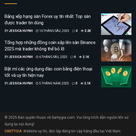
Bảng xếp hạng sàn Forex uy tín nhất: Top sàn
được trader tin dùng
BY
JESSICA HUYNH
16 THÁNG SÁU, 2025
0
2.2K
Tổng hợp những đồng coin sắp lên sàn Binance
2025 mà trader không thể bỏ lỡ
BY
JESSICA HUYNH
6 THÁNG SÁU, 2025
0
2.1K
Bật mí các ứng dụng đào coin bằng điện thoại
tốt và uy tín hiện nay
BY
JESSICA HUYNH
5 THÁNG NĂM, 2025
0
2.1K
© 2025 Bản quyền thuộc về Santygia.com. Vui lòng trích dẫn nguồn khi sử
dụng lại nội dung!
SANTYGIA
: Website uy tín, độc lập đáng tin cậy hàng đầu tại Việt Nam