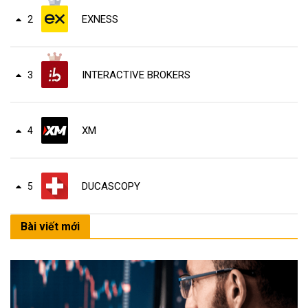
EXNESS
2
INTERACTIVE BROKERS
3
XM
4
DUCASCOPY
5
Bài viết mới